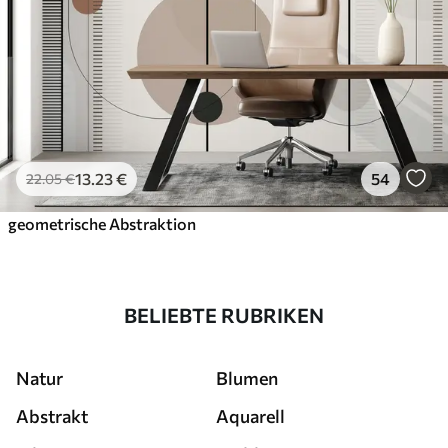
13
.23
€
54
22
.05
€
geometrische Abstraktion
BELIEBTE RUBRIKEN
Natur
Blumen
Abstrakt
Aquarell