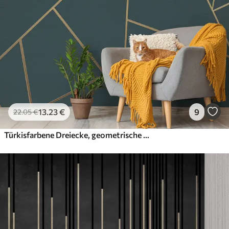
13
.23
€
9
22
.05
€
Türkisfarbene Dreiecke, geometrische Kunst