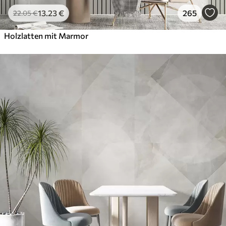
13
.23
€
265
22
.05
€
Holzlatten mit Marmor