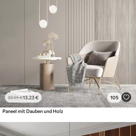
13
.23
€
105
22
.05
€
Paneel mit Dauben und Holz