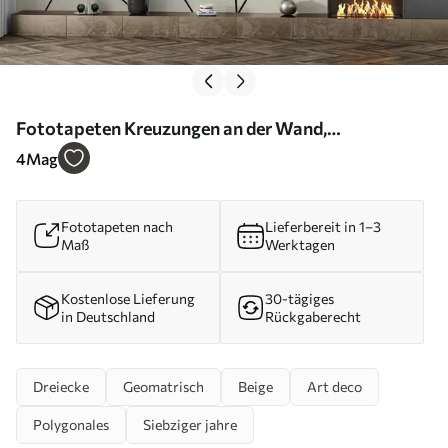
Fototapeten Kreuzungen an der Wand,
minimalistischer Stil N° u11256
4
Mag
Fototapeten nach
Lieferbereit in 1–3
Maß
Werktagen
Kostenlose Lieferung
30-tägiges
in Deutschland
Rückgaberecht
Dreiecke
Geomatrisch
Beige
Art deco
Polygonales
Siebziger jahre