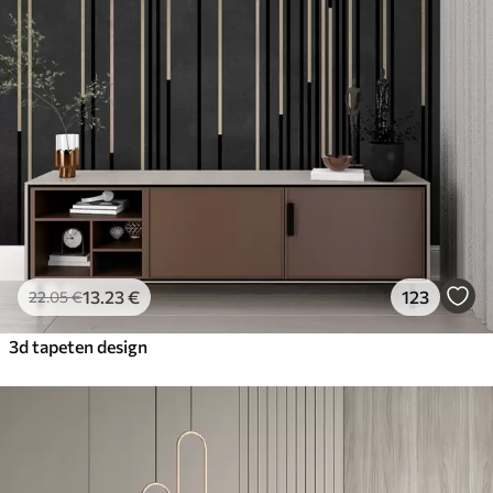
13
.23
€
123
22
.05
€
3d tapeten design