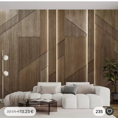
13
.23
€
235
22
.05
€