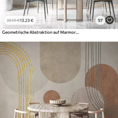
13
.23
€
57
22
.05
€
Geometrische Abstraktion auf Marmorhintergrund in Pastellfarben