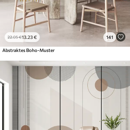
13
.23
€
141
22
.05
€
Abstraktes Boho-Muster