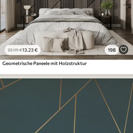
13
.23
€
198
22
.05
€
Geometrische Paneele mit Holzstruktur