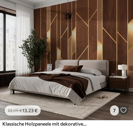
13
.23
€
7
22
.05
€
Klassische Holzpaneele mit dekorativen Metalleinlagen