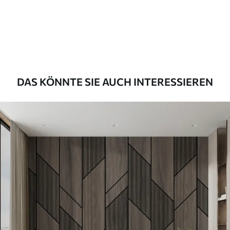
Premium
56
.67
34
.00
€
/m²
Premium-Vinyl
65
.00
39
.00
€
/m²
DAS KÖNNTE SIE AUCH INTERESSIEREN
Peel and Stick
81
.67
49
.00
€
/m²