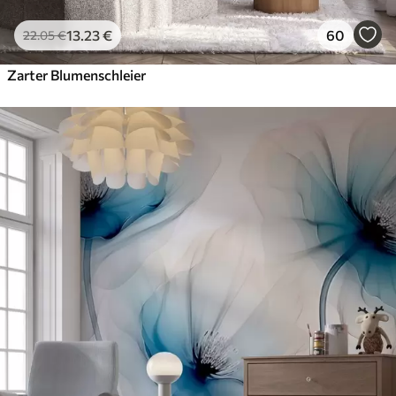
13
.23
€
60
22
.05
€
Zarter Blumenschleier