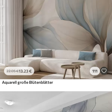
13
.23
€
111
22
.05
€
Aquarell große Blütenblätter