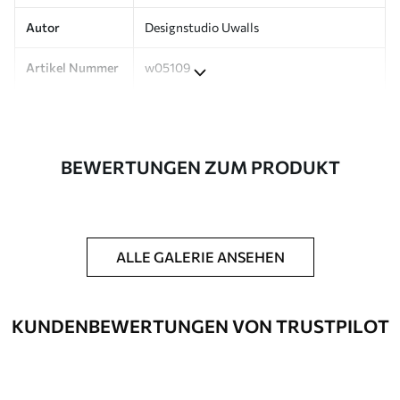
Autor
Designstudio Uwalls
Artikel Nummer
w05109
Produktion
Auf Bestellung gedruckt und in Rollen
bis zu 50 cm Breite geliefert.
BEWERTUNGEN ZUM PRODUKT
Zusätzlich
Erhältlich mit Lackbeschichtung
und/oder Tapetenkleber.
Reinigung
Kann vorsichtig mit einem weichen
Schwamm gereinigt werden.
ALLE GALERIE ANSEHEN
Fototapeten mit Lackbeschichtung
können mit Wasser gereinigt werden.
KUNDENBEWERTUNGEN VON TRUSTPILOT
Verlegemethode
Nahtlose Anwendung
Verfügbare Materialien