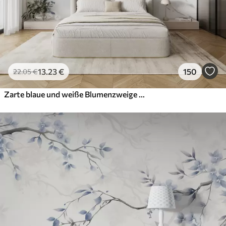
13
.23
€
150
22
.05
€
Zarte blaue und weiße Blumenzweige mit weichem, unscharfem Aquarellhintergrund