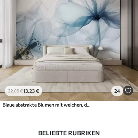
13
.23
€
24
22
.05
€
Blaue abstrakte Blumen mit weichen, durchscheinenden, fließenden Blütenblättern und zarten Details vor einem weißen Hintergrund
BELIEBTE RUBRIKEN