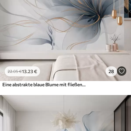
13
.23
€
28
22
.05
€
Eine abstrakte blaue Blume mit fließenden Linien im Fluid-Art-Stil