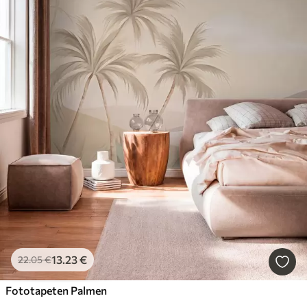
13
.23
€
22
.05
€
Fototapeten Palmen