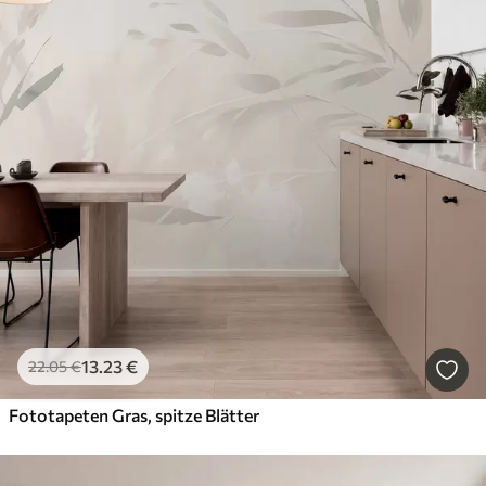
13
.23
€
22
.05
€
Fototapeten Gras, spitze Blätter