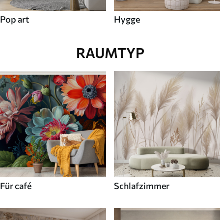
Pop art
Hygge
RAUMTYP
Für café
Schlafzimmer