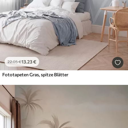
13
.23
€
22
.05
€
Fototapeten Gras, spitze Blätter