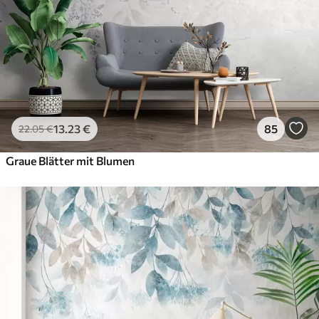
13
.23
€
85
22
.05
€
Graue Blätter mit Blumen