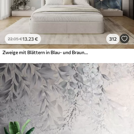
13
.23
€
312
22
.05
€
Zweige mit Blättern in Blau- und Brauntönen, heller Hintergrund, weich und zart, Aquarellstil