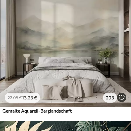
13
.23
€
293
22
.05
€
Gemalte Aquarell-Berglandschaft