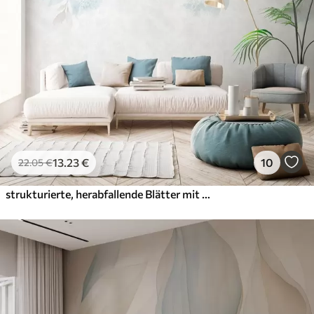
13
.23
€
10
22
.05
€
strukturierte, herabfallende Blätter mit Blüten in Türkis- und Beigetönen