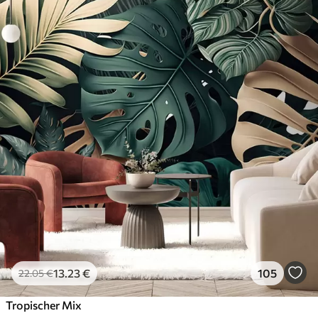
13
.23
€
105
22
.05
€
Tropischer Mix