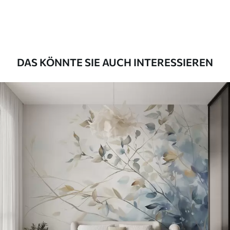
56
.67
34
.00
€
/m²
Premium-Vinyl
65
.00
39
.00
€
/m²
DAS KÖNNTE SIE AUCH INTERESSIEREN
Peel and Stick
81
.67
49
.00
€
/m²