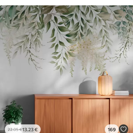
13
.23
€
169
22
.05
€