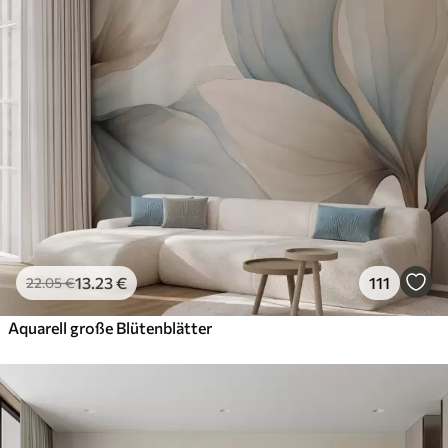
13
.23
€
111
22
.05
€
Aquarell große Blütenblätter