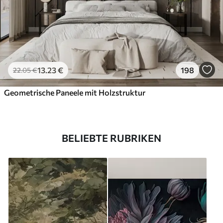
13
.23
€
198
22
.05
€
Geometrische Paneele mit Holzstruktur
BELIEBTE RUBRIKEN