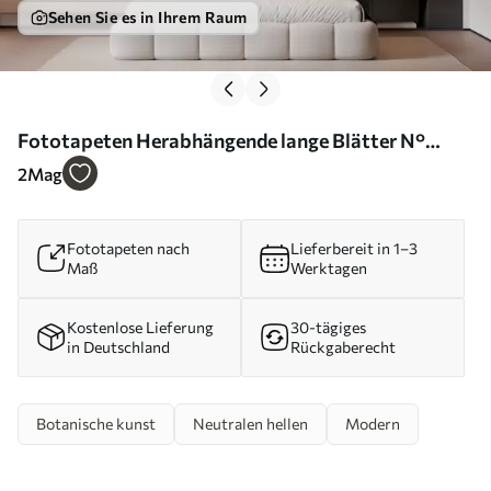
Sehen Sie es in Ihrem Raum
Fototapeten Herabhängende lange Blätter N°
w05523
2
Mag
Fototapeten nach
Lieferbereit in 1–3
Maß
Werktagen
Kostenlose Lieferung
30-tägiges
in Deutschland
Rückgaberecht
Botanische kunst
Neutralen hellen
Modern