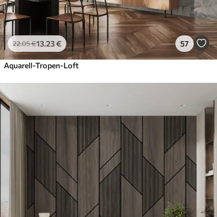
13
.23
€
57
22
.05
€
Aquarell-Tropen-Loft