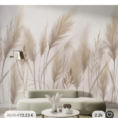
13
.23
€
2.2k
22
.05
€