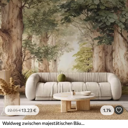
13
.23
€
1.7k
22
.05
€
Waldweg zwischen majestätischen Bäumen im Aquarellstil