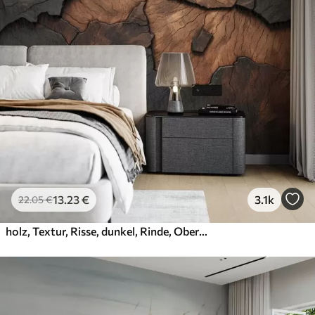
13
.23
€
3.1k
22
.05
€
holz, Textur, Risse, dunkel, Rinde, Oberfläche