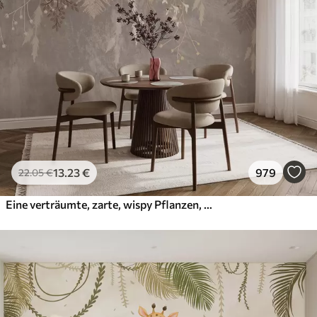
13
.23
€
979
22
.05
€
Eine verträumte, zarte, wispy Pflanzen, Ährchen und Blumen in braunen Pastellfarben vor einem dunstigen, strukturierten Hintergrund