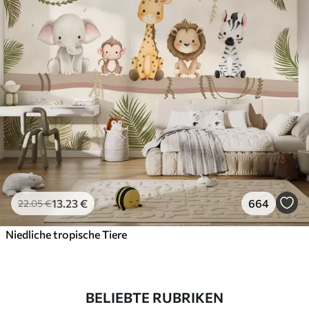
13
.23
€
664
22
.05
€
Niedliche tropische Tiere
BELIEBTE RUBRIKEN