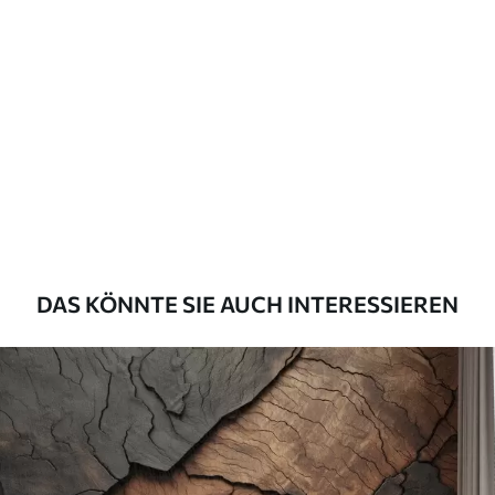
Standard
45
.00
27
.00
€
/m²
Premium
56
.67
34
.00
€
/m²
Premium-Vinyl
65
.00
39
.00
€
/m²
DAS KÖNNTE SIE AUCH INTERESSIEREN
Peel and Stick
81
.67
49
.00
€
/m²