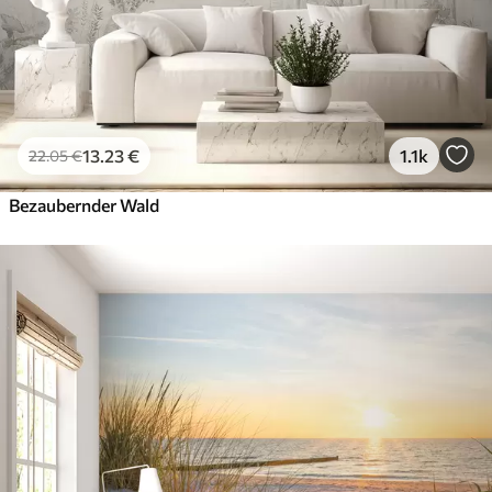
13
.23
€
1.1k
22
.05
€
Bezaubernder Wald