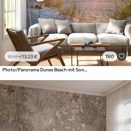
13
.23
€
760
22
.05
€
Photo/Panorama Dunes Beach mit Sonnenuntergang