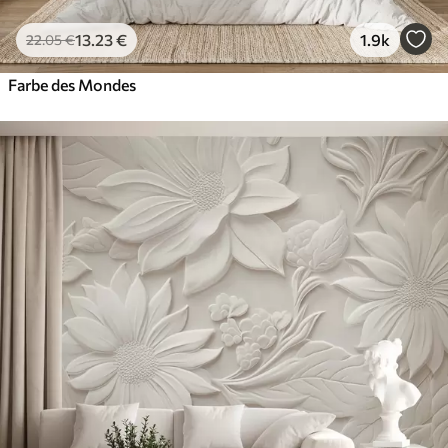
13
.23
€
1.9k
22
.05
€
Farbe des Mondes