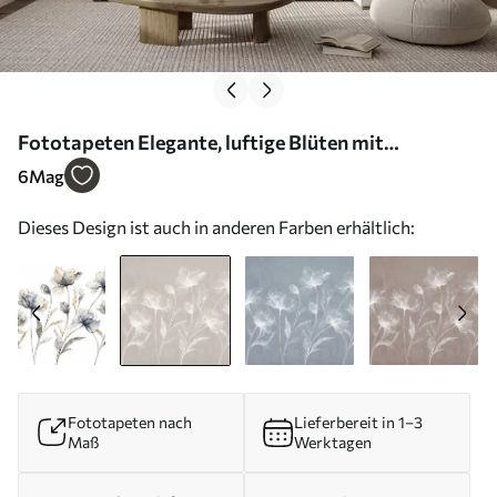
Fototapeten Elegante, luftige Blüten mit
durchscheinenden, geschichteten Blütenblättern an
6
Mag
langen, zarten Stielen N° w05579v1
Dieses Design ist auch in anderen Farben erhältlich:
Fototapeten nach
Lieferbereit in 1–3
Maß
Werktagen