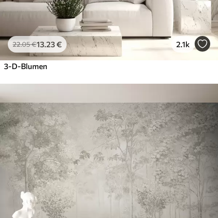
13
.23
€
2.1k
22
.05
€
3-D-Blumen