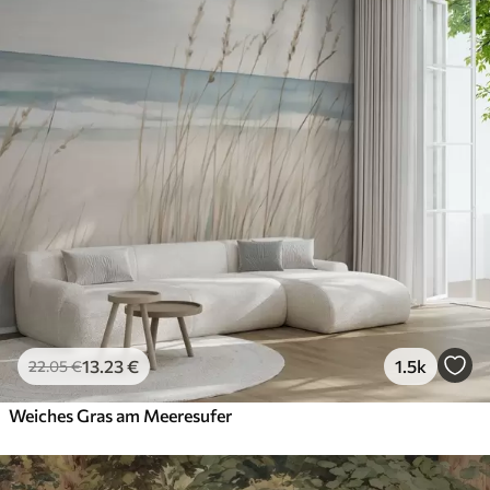
13
.23
€
1.5k
22
.05
€
Weiches Gras am Meeresufer