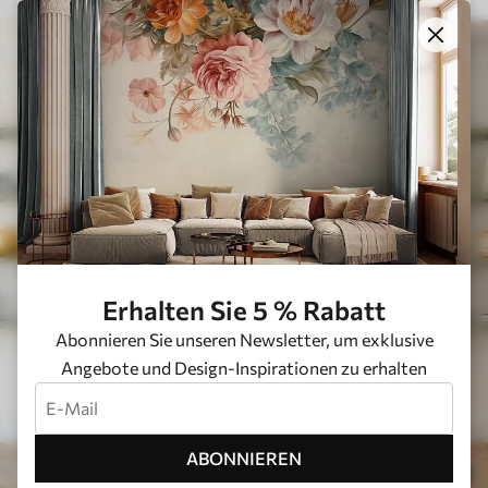
Erhalten Sie 5 % Rabatt
Abonnieren Sie unseren Newsletter, um exklusive
Angebote und Design-Inspirationen zu erhalten
ABONNIEREN
13
.23
€
60
22
.05
€