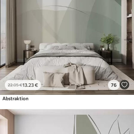
13
.23
€
76
22
.05
€
Abstraktion