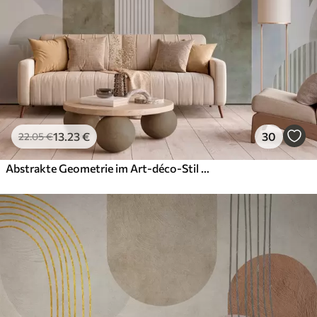
13
.23
€
30
22
.05
€
Abstrakte Geometrie im Art-déco-Stil mit Retro-Effekt