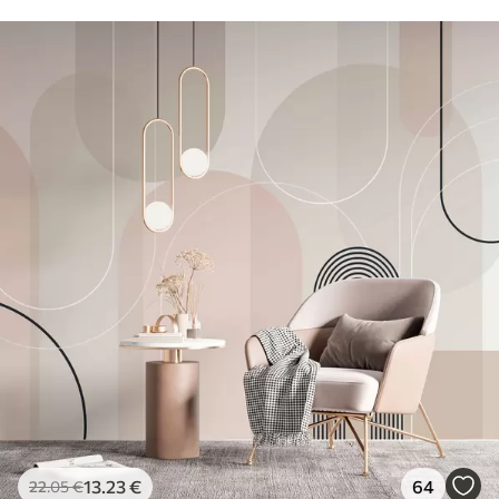
13
.23
€
64
22
.05
€