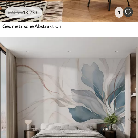
13
.23
€
1
22
.05
€
Geometrische Abstraktion