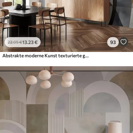
13
.23
€
93
22
.05
€
Abstrakte moderne Kunst texturierte geometrische Formen in Braun-, Grau- und Beigetönen