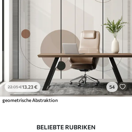
13
.23
€
54
22
.05
€
geometrische Abstraktion
BELIEBTE RUBRIKEN