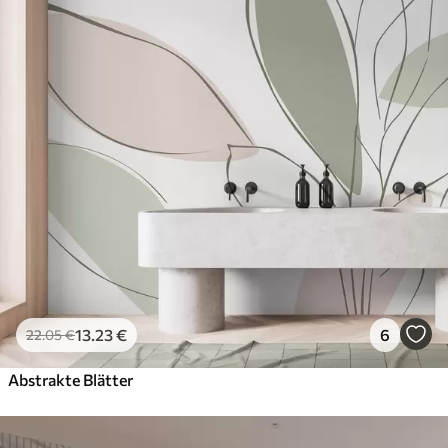
13
.23
€
6
22
.05
€
Abstrakte Blätter