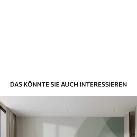
Standard
45
.00
27
.00
€
/m²
Premium
56
.67
34
.00
€
/m²
Premium-Vinyl
65
.00
39
.00
€
/m²
DAS KÖNNTE SIE AUCH INTERESSIEREN
Peel and Stick
81
.67
49
.00
€
/m²