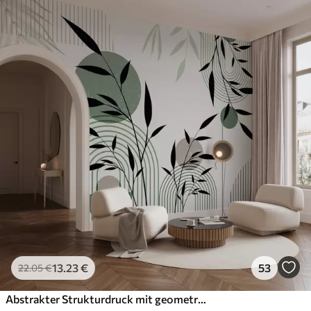
13
.23
€
53
22
.05
€
Abstrakter Strukturdruck mit geometrischen Formen, Kreisen und Bögen sowie schwarzen und grünen Pflanzen auf weißem Hintergrund