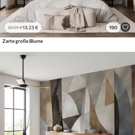
13
.23
€
190
22
.05
€
Zarte große Blume