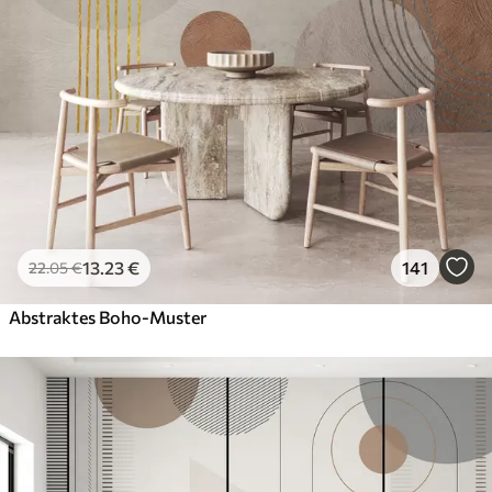
13
.23
€
141
22
.05
€
Abstraktes Boho-Muster