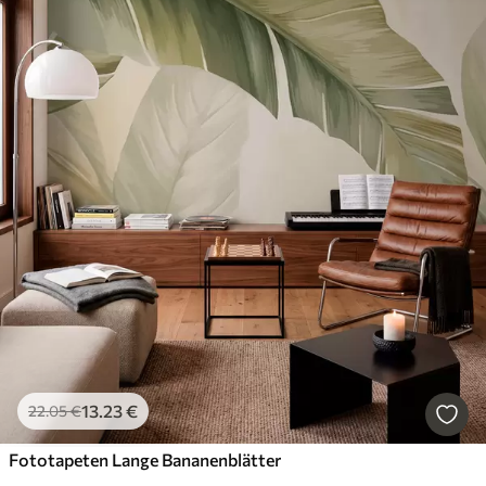
13
.23
€
22
.05
€
Fototapeten Lange Bananenblätter