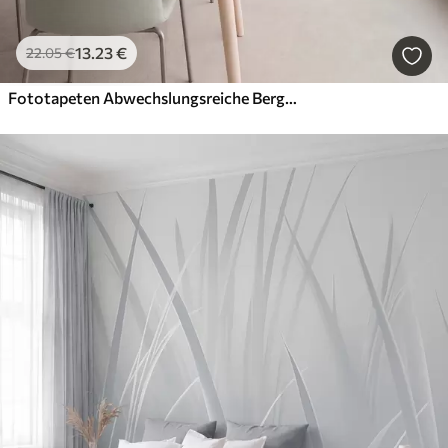
13
.23
€
22
.05
€
Fototapeten Abwechslungsreiche Berglandschaft