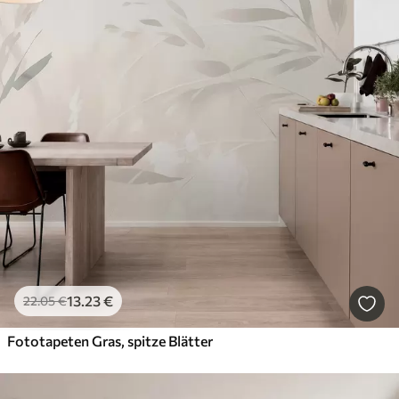
13
.23
€
22
.05
€
Fototapeten Gras, spitze Blätter