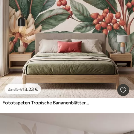
13
.23
€
22
.05
€
Fototapeten Tropische Bananenblätter mit Trauben roter Kaffeekirschen, im Aquarellstil