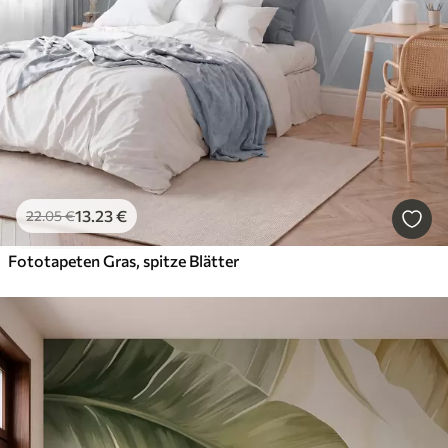
13
.23
€
22
.05
€
Fototapeten Gras, spitze Blätter