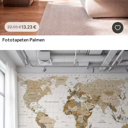
13
.23
€
22
.05
€
Fototapeten Palmen