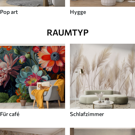
Pop art
Hygge
RAUMTYP
Für café
Schlafzimmer