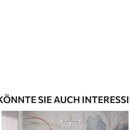
emium
67
34
.00
€
/m²
l and Stick
67
49
.00
€
/m²
KÖNNTE SIE AUCH INTERESS