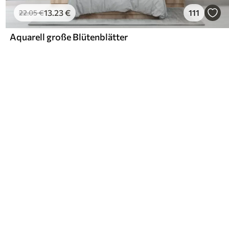
13
.23
€
111
22
.05
€
Aquarell große Blütenblätter