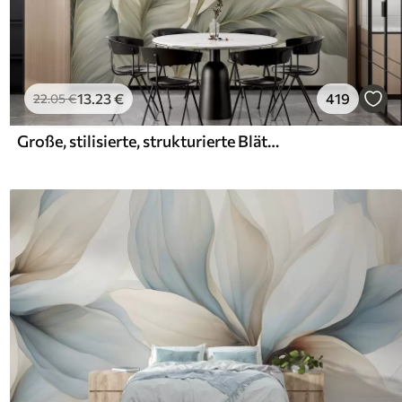
13
.23
€
419
22
.05
€
Große, stilisierte, strukturierte Blätter mit detaillierten Adern in verschiedenen Grün-, Creme- und Beigetönen