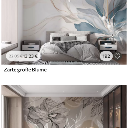
13
.23
€
192
22
.05
€
Zarte große Blume