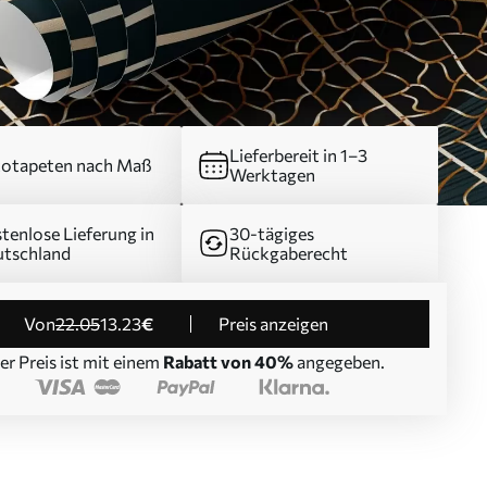
Lieferbereit in 1–3
otapeten nach Maß
Werktagen
tenlose Lieferung in
30-tägiges
tschland
Rückgaberecht
von
22
.05
13
.23
€
Preis anzeigen
er Preis ist mit einem
Rabatt von 40%
angegeben.