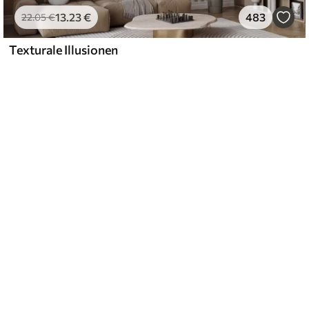
13
.23
€
483
22
.05
€
Texturale Illusionen