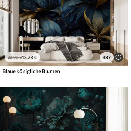
13
.23
€
387
22
.05
€
Blaue königliche Blumen