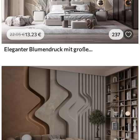
13
.23
€
237
22
.05
€
Eleganter Blumendruck mit großen abstrakten Linienblüten und Blättern in Grau- und Beigetönen auf hellem Hintergrund