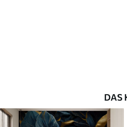
Verlegemethode
Nahtlose Anwendung
Verfügbare Materialien
Standard
Pr
45
.00
56
.
27
.00
€
/m²
Premium-Vinyl
Pee
65
.00
81
.
39
.00
€
/m²
DAS 