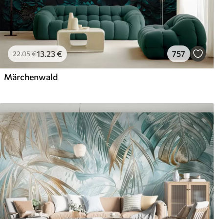
13
.23
€
757
22
.05
€
Märchenwald