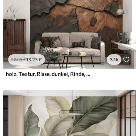
13
.23
€
3.1k
22
.05
€
holz, Textur, Risse, dunkel, Rinde, Oberfläche