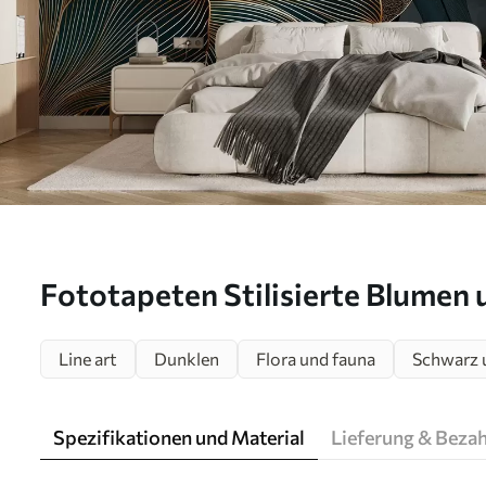
Fototapeten Stilisierte Blumen 
komplizierter Linienführung in T
Line art
Dunklen
Flora und fauna
Schwarz 
Gelbtönen auf dunklem Hinter
Spezifikationen und Material
Lieferung & Beza