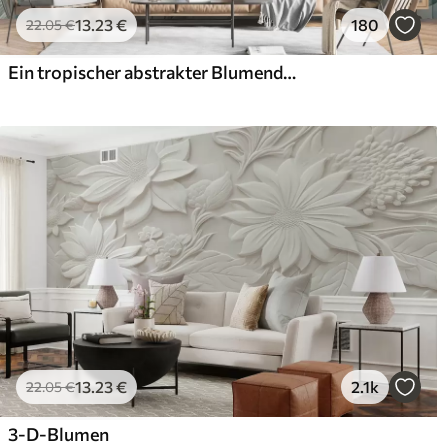
13
.23
€
180
22
.05
€
Ein tropischer abstrakter Blumendruck mit großen Palmenblättern in Blau- und Beigetönen schafft eine üppige Atmosphäre
13
.23
€
2.1k
22
.05
€
3-D-Blumen