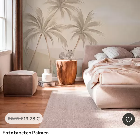
13
.23
€
22
.05
€
Fototapeten Palmen