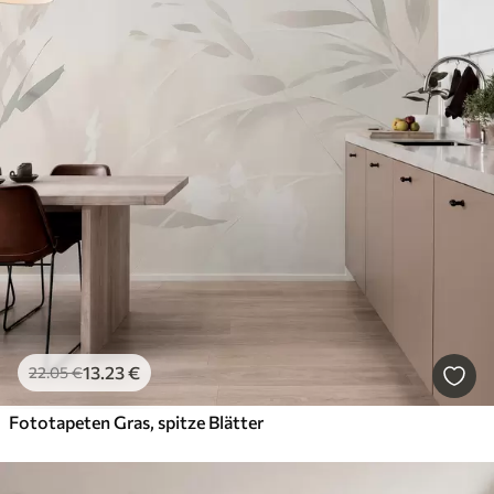
13
.23
€
22
.05
€
Fototapeten Gras, spitze Blätter