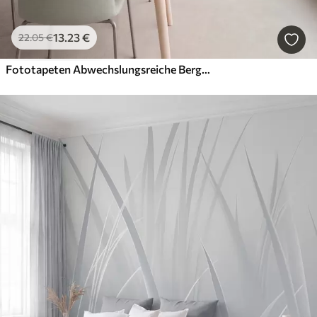
13
.23
€
22
.05
€
Fototapeten Abwechslungsreiche Berglandschaft