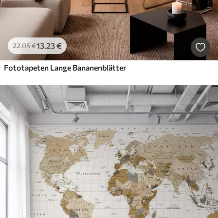
13
.23
€
22
.05
€
Fototapeten Lange Bananenblätter