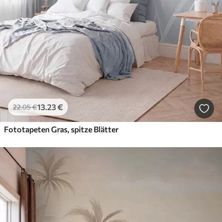
13
.23
€
22
.05
€
Fototapeten Gras, spitze Blätter