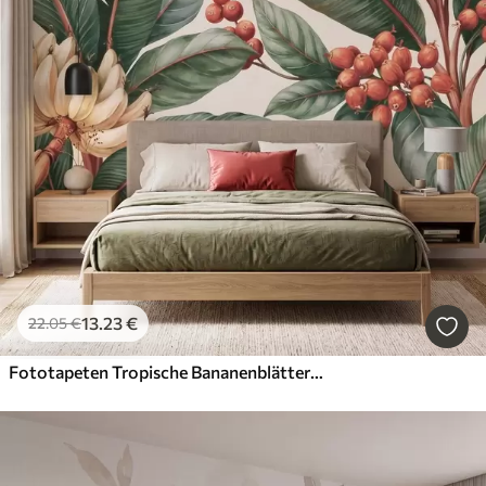
13
.23
€
22
.05
€
Fototapeten Tropische Bananenblätter mit Trauben roter Kaffeekirschen, im Aquarellstil