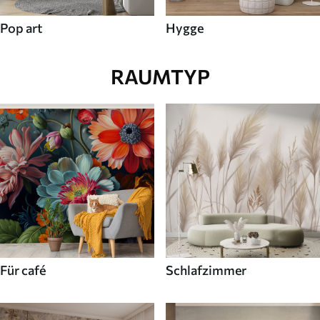
Pop art
Hygge
RAUMTYP
Für café
Schlafzimmer