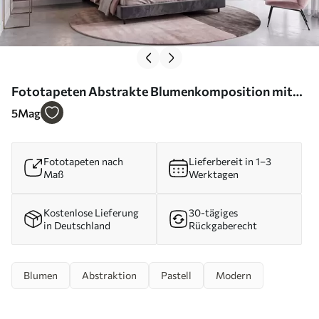
Fototapeten Abstrakte Blumenkomposition mit
Magnolien N° w09930
5
Mag
Fototapeten nach
Lieferbereit in 1–3
Maß
Werktagen
Kostenlose Lieferung
30-tägiges
in Deutschland
Rückgaberecht
Blumen
Abstraktion
Pastell
Modern