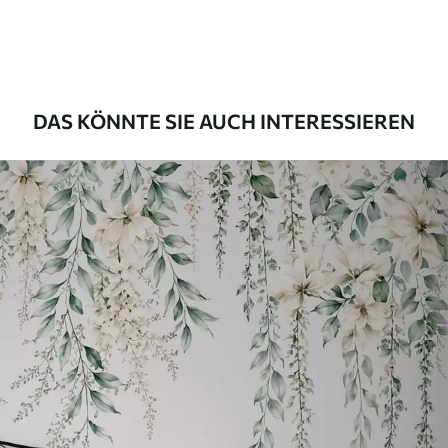
56
.67
34
.00
€
/m²
Premium-Vinyl
65
.00
39
.00
€
/m²
DAS KÖNNTE SIE AUCH INTERESSIEREN
Peel and Stick
81
.67
49
.00
€
/m²