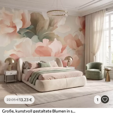
13
.23
€
1
22
.05
€
Große, kunstvoll gestaltete Blumen in sanften Pastelltönen wie Creme, Rosa und Grün