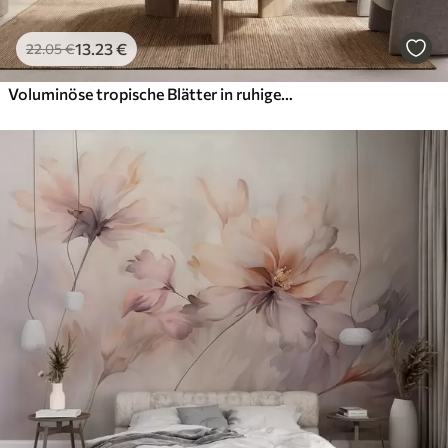
13
.23
€
22
.05
€
Voluminöse tropische Blätter in ruhigen Beige- und Blautönen