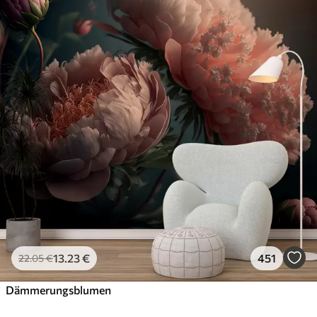
13
.23
€
451
22
.05
€
Dämmerungsblumen