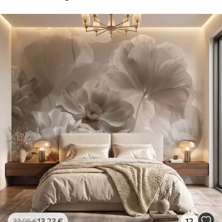
13
.23
€
12
22
.05
€