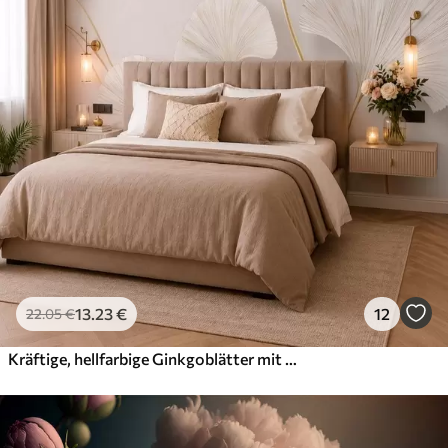
13
.23
€
12
22
.05
€
Kräftige, hellfarbige Ginkgoblätter mit fließenden Linien vor einem Marmorhintergrund