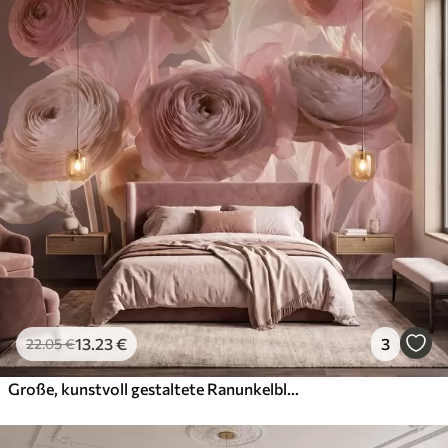
13
.23
€
3
22
.05
€
Große, kunstvoll gestaltete Ranunkelblüten in zarten Rosa- und Cremetönen