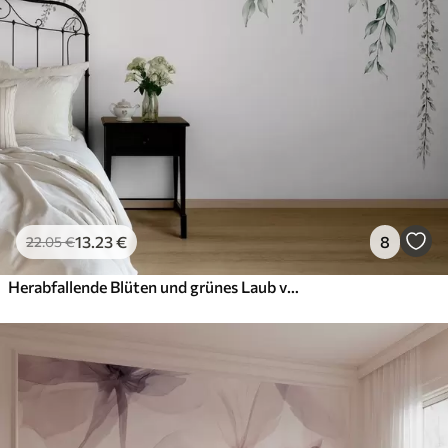
13
.23
€
8
22
.05
€
Herabfallende Blüten und grünes Laub vor hellem Hintergrund