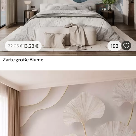
13
.23
€
192
22
.05
€
Zarte große Blume