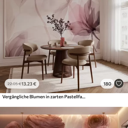
13
.23
€
180
22
.05
€
Vergängliche Blumen in zarten Pastellfarben