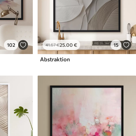
102
25
.00
€
15
41
.67
€
Abstraktion