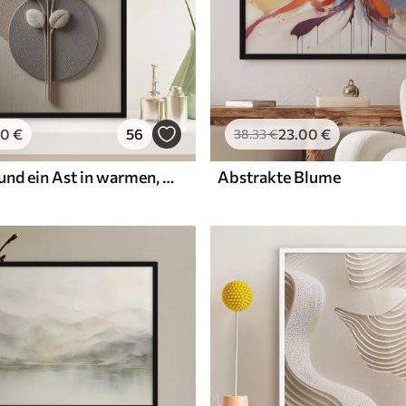
00
€
56
23
.00
€
38
.33
€
Reliefkreise und ein Ast in warmen, neutralen Farbtönen
Abstrakte Blume