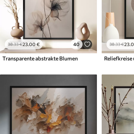
23
.00
€
40
23
.
38
.33
€
38
.33
€
Transparente abstrakte Blumen