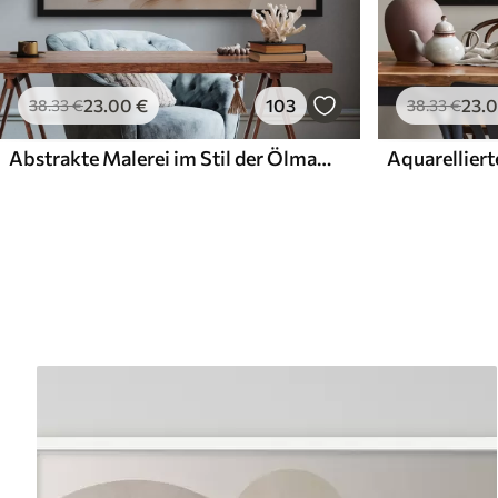
23
.00
€
103
23
.
38
.33
€
38
.33
€
Abstrakte Malerei im Stil der Ölmalerei
Aquarelliert