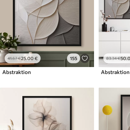
25
.00
€
155
50
.
41
.67
€
83
.34
€
Abstraktion
Abstraktion