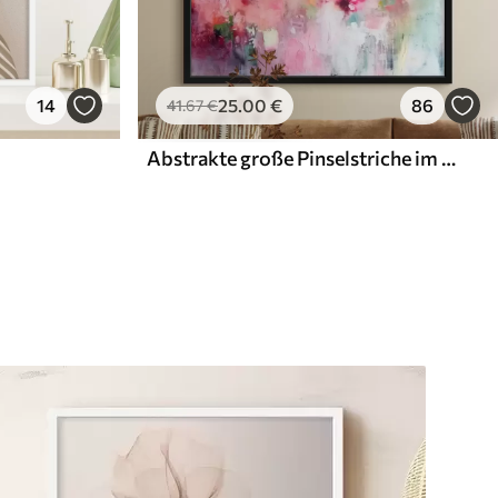
14
25
.00
€
86
41
.67
€
Abstrakte große Pinselstriche im modernen Stil