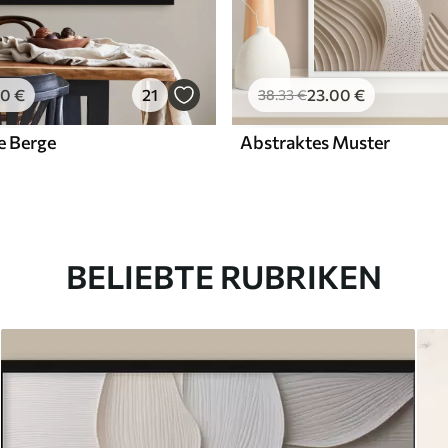
00
€
21
23
.00
€
38
.33
€
e Berge
Abstraktes Muster
BELIEBTE RUBRIKEN