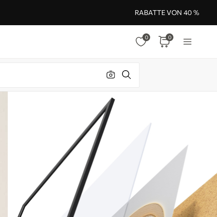
RABATTE VON 40 %
0
0