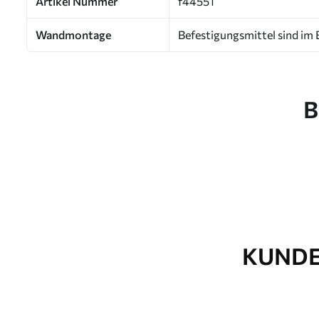
Artikel Nummer
f44551
Wandmontage
Befestigungsmittel sind im 
B
KUNDE