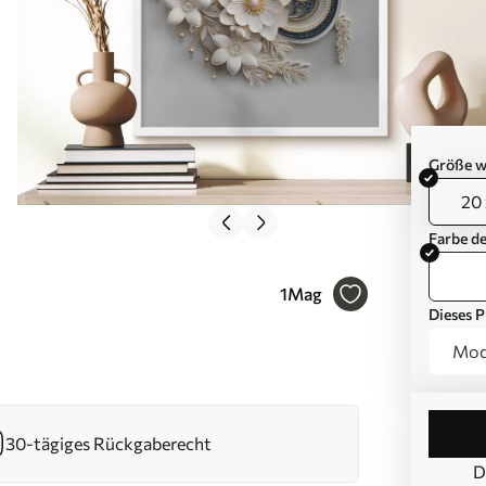
Größe w
20 
Farbe d
1
Mag
Dieses P
Modu
30-tägiges Rückgaberecht
D