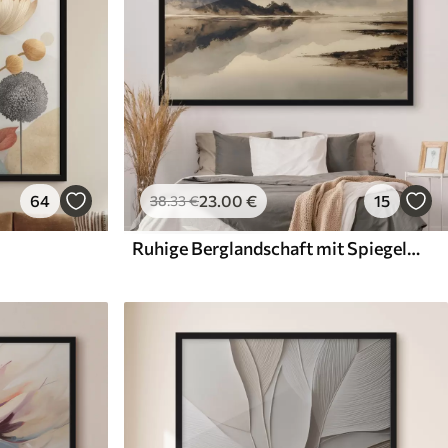
64
23
.00
€
15
38
.33
€
Ruhige Berglandschaft mit Spiegelung im Wasser