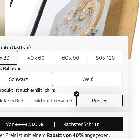
ählen (BxH cm)
x 30
40 x 60
60 x 90
80 x 120
es Rahmens
Schwarz
Weiß
rodukt ist auch erhältlich in:
lares Bild
Bild auf Leinwand
Poster
von
38
.33
23
.00
€
Nächster Schritt
er Preis ist mit einem
Rabatt von 40%
angegeben.