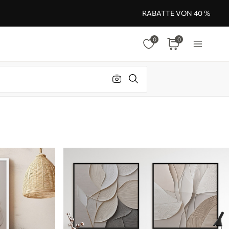
RABATTE VON 40 %
0
0