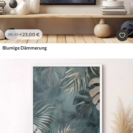
23
.00
€
38
.33
€
Blumige Dämmerung