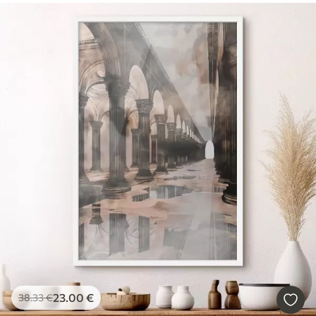
23
.00
€
38
.33
€