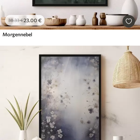
23
.00
€
38
.33
€
Morgennebel