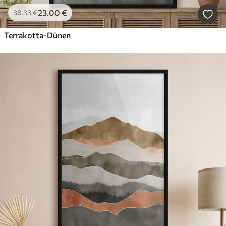
23
.00
€
38
.33
€
Terrakotta-Dünen