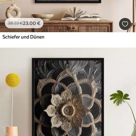
23
.00
€
38
.33
€
Schiefer und Dünen