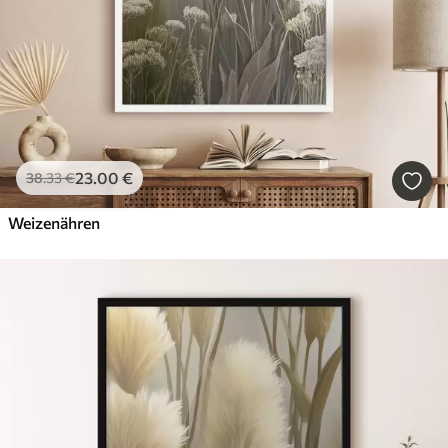
23
.00
€
38
.33
€
Weizenähren