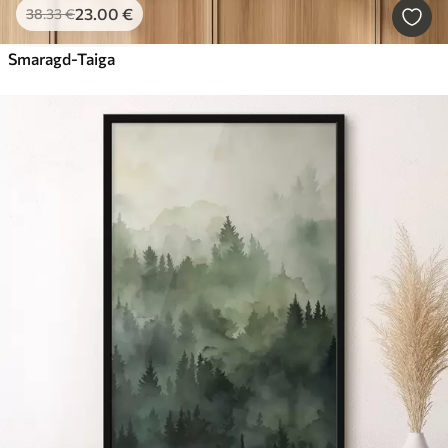
23
.00
€
38
.33
€
Smaragd-Taiga