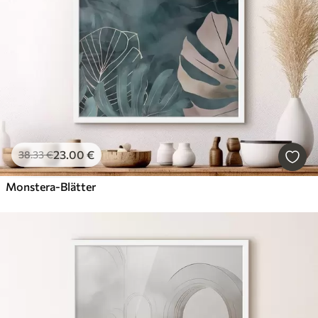
23
.00
€
38
.33
€
Monstera-Blätter