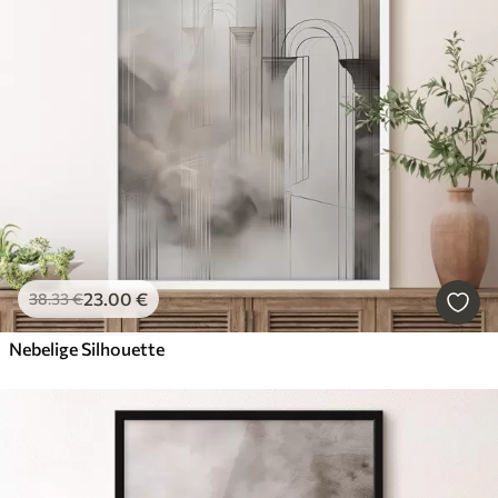
23
.00
€
38
.33
€
Nebelige Silhouette