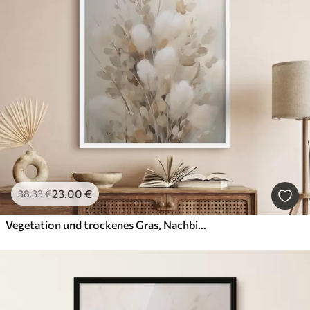
23
.00
€
38
.33
€
Vegetation und trockenes Gras, Nachbildung eines Gemäldes