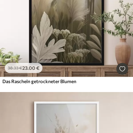
23
.00
€
38
.33
€
Das Rascheln getrockneter Blumen