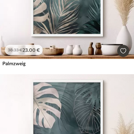
23
.00
€
38
.33
€
Palmzweig