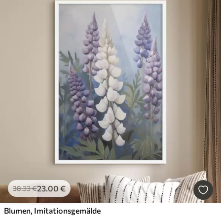
23
.00
€
38
.33
€
Blumen, Imitationsgemälde