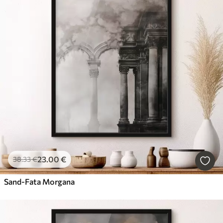
23
.00
€
38
.33
€
Sand-Fata Morgana