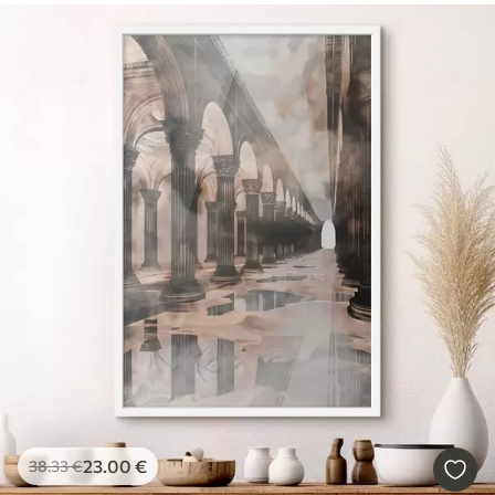
23
.00
€
38
.33
€