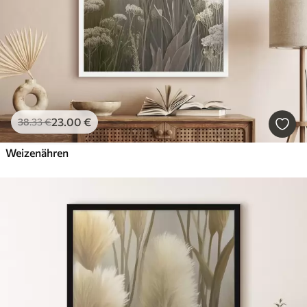
23
.00
€
38
.33
€
Weizenähren