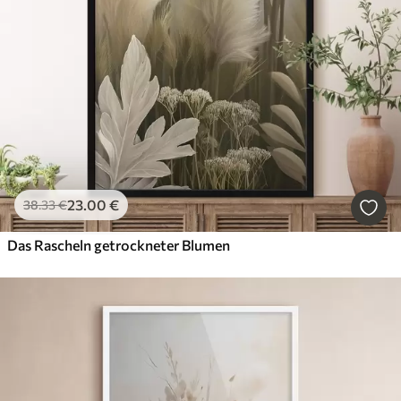
23
.00
€
38
.33
€
Das Rascheln getrockneter Blumen