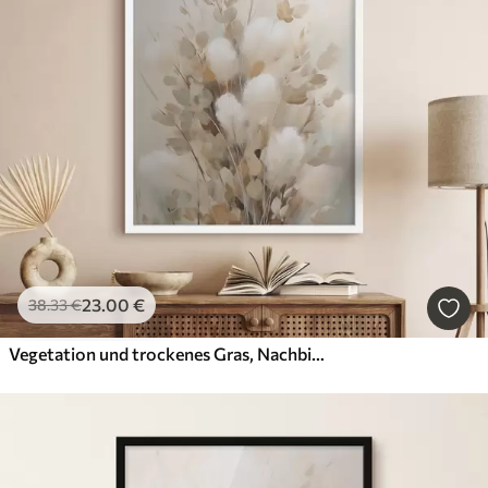
23
.00
€
38
.33
€
Vegetation und trockenes Gras, Nachbildung eines Gemäldes