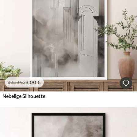
23
.00
€
38
.33
€
Nebelige Silhouette