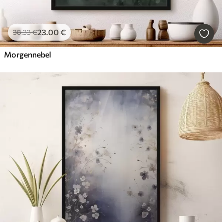
23
.00
€
38
.33
€
Morgennebel