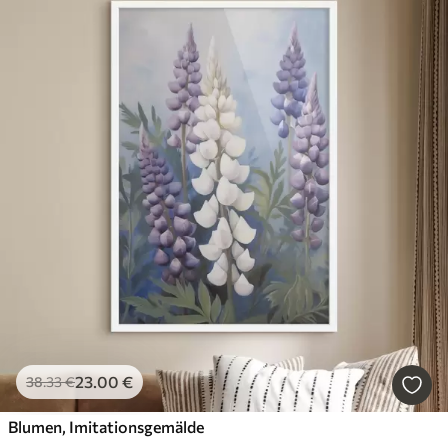
23
.00
€
38
.33
€
Blumen, Imitationsgemälde