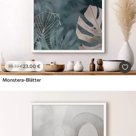
23
.00
€
38
.33
€
Monstera-Blätter