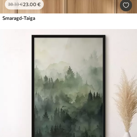
23
.00
€
38
.33
€
Smaragd-Taiga