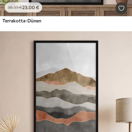
23
.00
€
38
.33
€
Terrakotta-Dünen