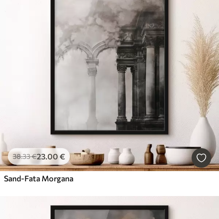
23
.00
€
38
.33
€
Sand-Fata Morgana