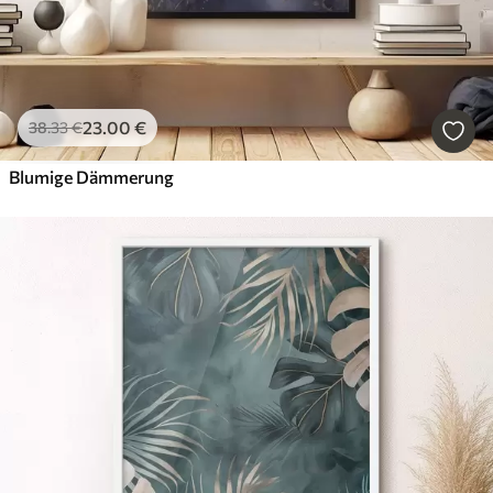
23
.00
€
38
.33
€
Blumige Dämmerung