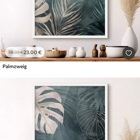
23
.00
€
38
.33
€
Palmzweig