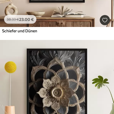
23
.00
€
38
.33
€
Schiefer und Dünen