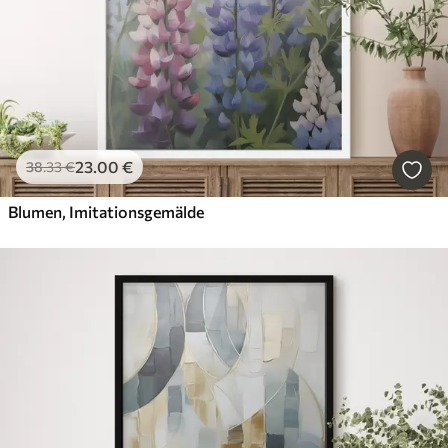
23
.00
€
38
.33
€
Blumen, Imitationsgemälde