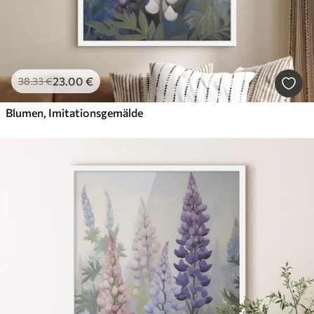
23
.00
€
38
.33
€
Blumen, Imitationsgemälde