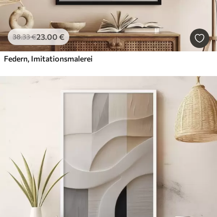
23
.00
€
38
.33
€
Federn, Imitationsmalerei