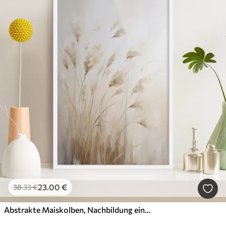
23
.00
€
38
.33
€
Abstrakte Maiskolben, Nachbildung eines Gemäldes