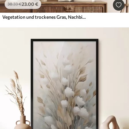
23
.00
€
38
.33
€
Vegetation und trockenes Gras, Nachbildung eines Gemäldes