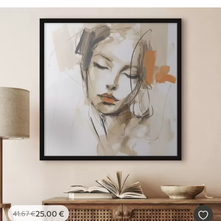
25
.00
€
41
.67
€