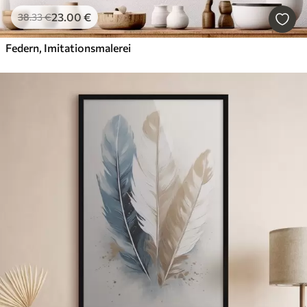
23
.00
€
38
.33
€
Federn, Imitationsmalerei