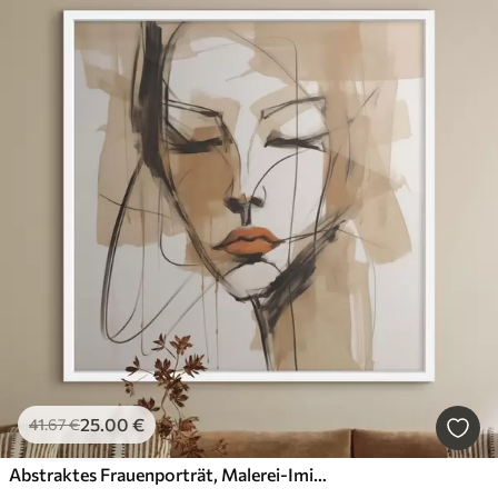
25
.00
€
41
.67
€
Abstraktes Frauenporträt, Malerei-Imitation