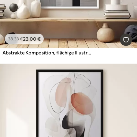
23
.00
€
38
.33
€
Abstrakte Komposition, flächige Illustration