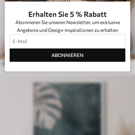
Erhalten Sie 5 % Rabatt
Abonnieren Sie unseren Newsletter, um exklusive
Angebote und Design-Inspirationen zu erhalten
23
.00
€
38
.33
€
ABONNIEREN
Palmzweig