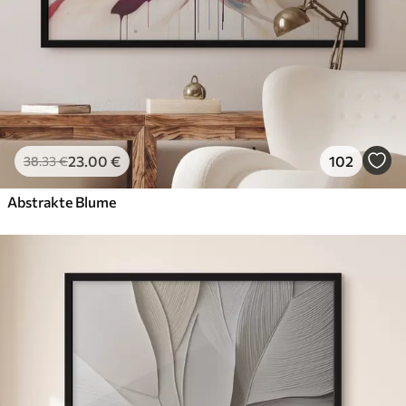
23
.00
€
102
38
.33
€
Abstrakte Blume