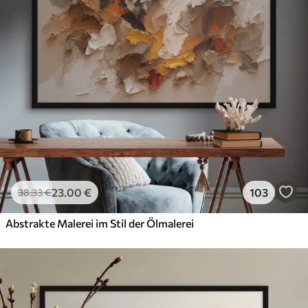
23
.00
€
103
38
.33
€
Abstrakte Malerei im Stil der Ölmalerei