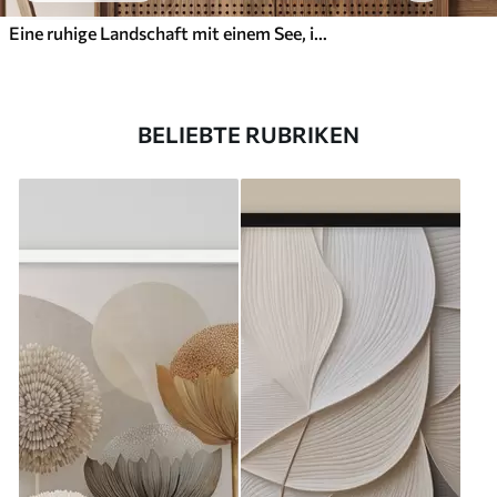
Eine ruhige Landschaft mit einem See, in dessen Hintergrund sich Berge spiegeln, und einem kleinen Boot auf dem ruhigen Wasser
BELIEBTE RUBRIKEN