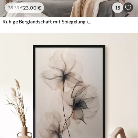
23
.00
€
15
38
.33
€
Ruhige Berglandschaft mit Spiegelung im Wasser