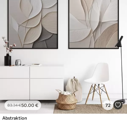
50
.00
€
72
83
.34
€
Abstraktion