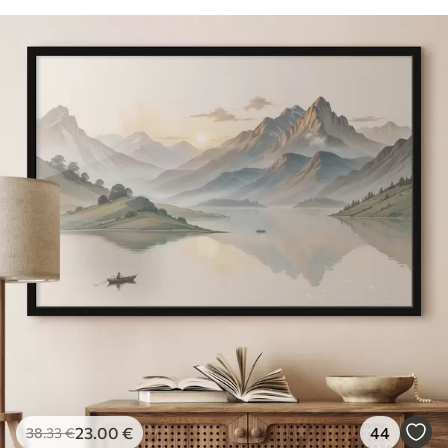
23
.00
€
44
38
.33
€