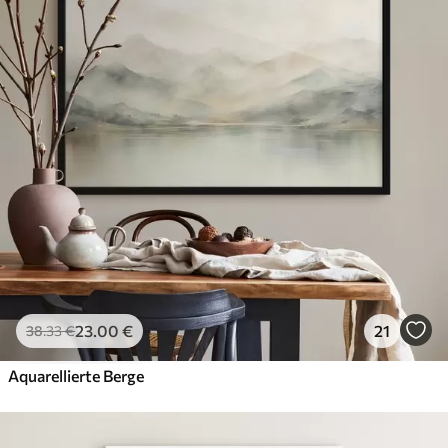
23
.00
€
21
38
.33
€
Aquarellierte Berge