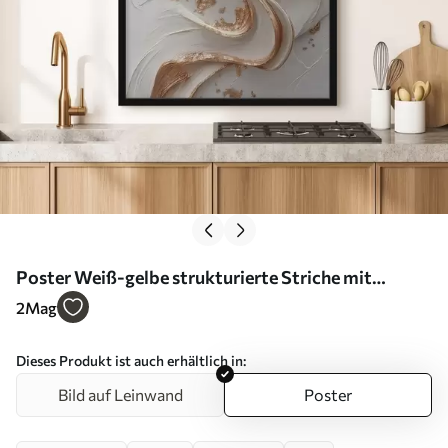
Poster Weiß-gelbe strukturierte Striche mit
metallischen Akzenten Nr f45906
2
Mag
Dieses Produkt ist auch erhältlich in:
Bild auf Leinwand
Poster