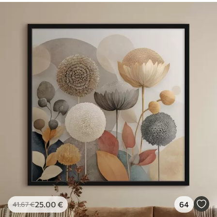
25
.00
€
64
41
.67
€