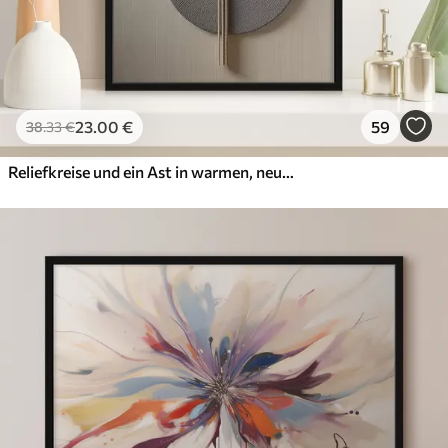
23
.00
€
59
38
.33
€
Reliefkreise und ein Ast in warmen, neutralen Farbtönen