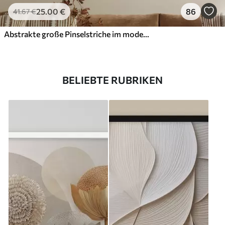
25
.00
€
86
41
.67
€
Abstrakte große Pinselstriche im modernen Stil
BELIEBTE RUBRIKEN