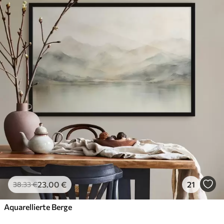
23
.00
€
21
38
.33
€
Aquarellierte Berge