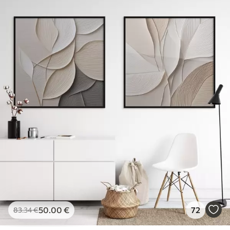
50
.00
€
72
83
.34
€