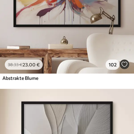
23
.00
€
102
38
.33
€
Abstrakte Blume