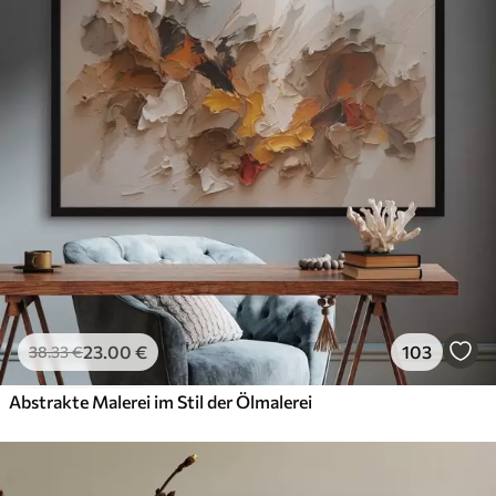
23
.00
€
103
38
.33
€
Abstrakte Malerei im Stil der Ölmalerei