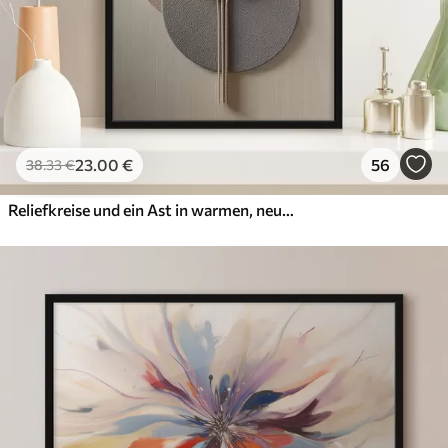
23
.00
€
56
38
.33
€
Reliefkreise und ein Ast in warmen, neutralen Farbtönen