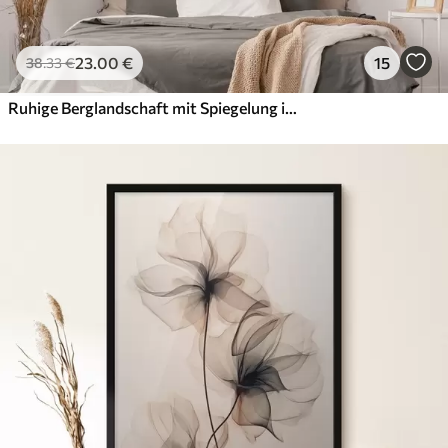
23
.00
€
15
38
.33
€
Ruhige Berglandschaft mit Spiegelung im Wasser