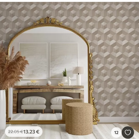
13
.23
€
22
.05
€
12