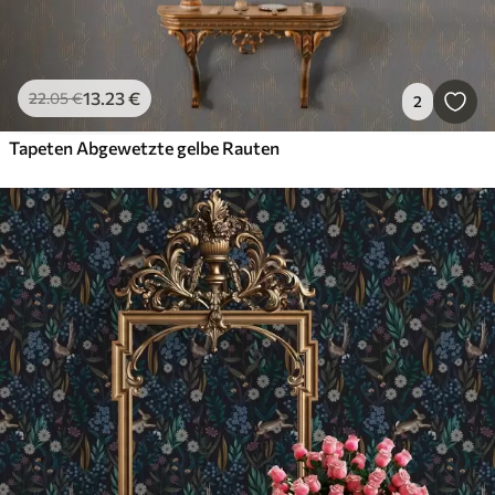
13
.23
€
22
.05
€
2
Tapeten Abgewetzte gelbe Rauten