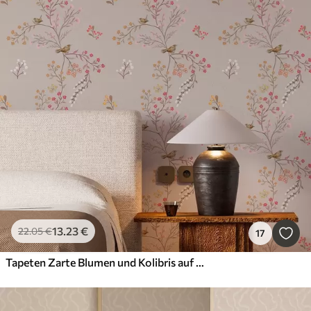
13
.23
€
22
.05
€
17
Tapeten Zarte Blumen und Kolibris auf Ästen