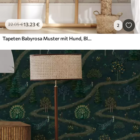
13
.23
€
22
.05
€
2
Tapeten Babyrosa Muster mit Hund, Blumen und Luft