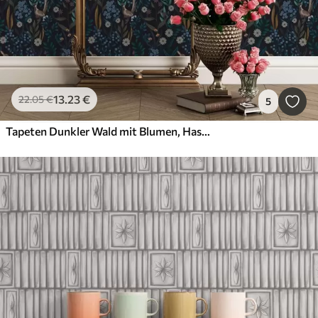
13
.23
€
22
.05
€
5
Tapeten Dunkler Wald mit Blumen, Hasen und einem Vogel