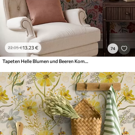
13
.23
€
22
.05
€
74
Tapeten Helle Blumen und Beeren Komposition mit Papageien