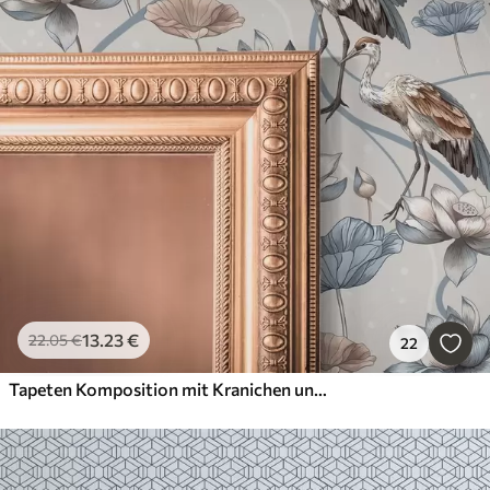
13
.23
€
22
.05
€
22
Tapeten Komposition mit Kranichen und Lotusblumen in Pastellfarben