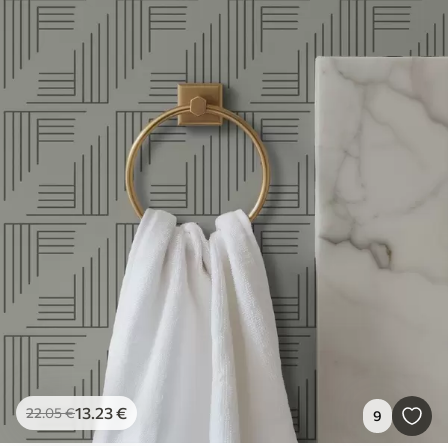
13
.23
€
22
.05
€
9