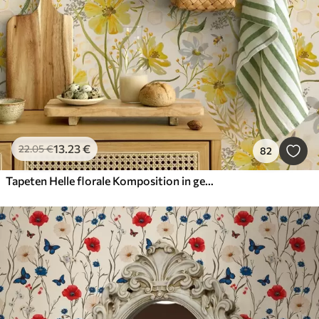
13
.23
€
22
.05
€
82
Tapeten Helle florale Komposition in gelber Farbe