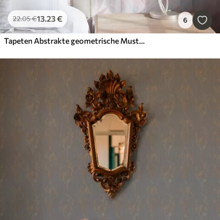
13
.23
€
22
.05
€
6
Tapeten Abstrakte geometrische Muster in Rosa und Blau