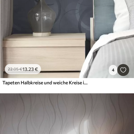
13
.23
€
22
.05
€
4
Tapeten Halbkreise und weiche Kreise in einer kühlen grau-blauen Farbpalette