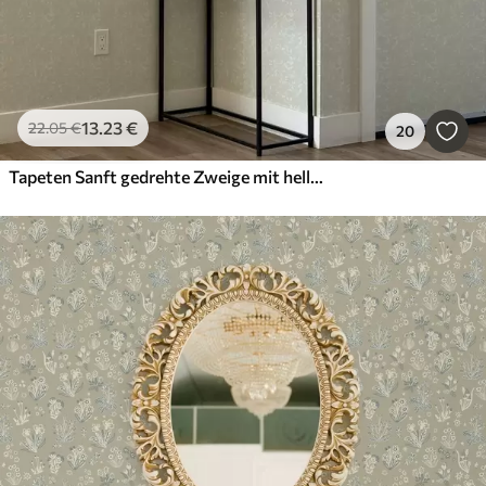
13
.23
€
22
.05
€
20
Tapeten Sanft gedrehte Zweige mit hellen Blättern