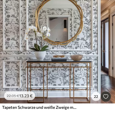
13
.23
€
22
.05
€
22
Tapeten Schwarze und weiße Zweige mit Blättern auf weißem Hintergrund