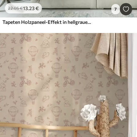
13
.23
€
22
.05
€
7
Tapeten Holzpaneel-Effekt in hellgrauer Farbe