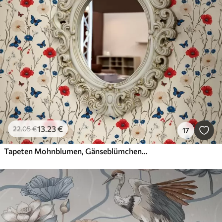
13
.23
€
22
.05
€
17
Tapeten Mohnblumen, Gänseblümchen und Schmetterlinge auf weißem Hintergrund