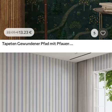
13
.23
€
22
.05
€
5
Tapeten Gewundener Pfad mit Pfauen und Zitronenbäumen auf dunklem Hintergrund