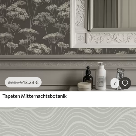
13
.23
€
22
.05
€
7
Tapeten Mitternachtsbotanik