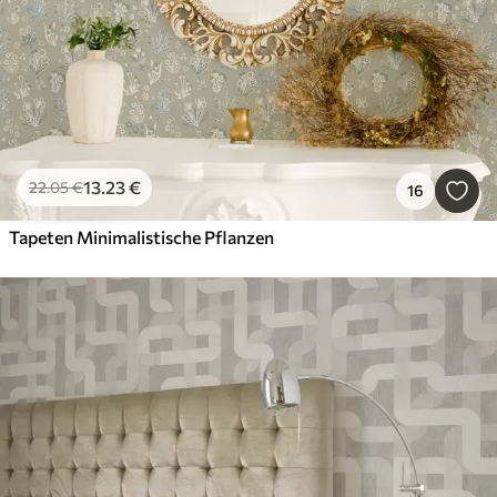
13
.23
€
22
.05
€
16
Tapeten Minimalistische Pflanzen