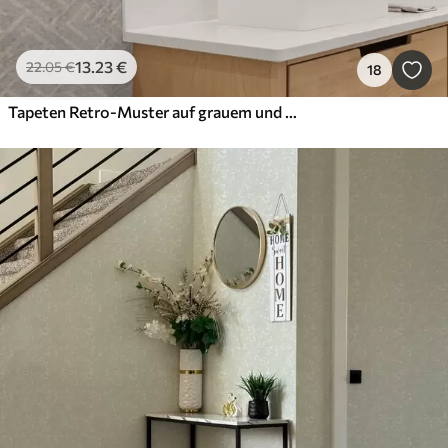
13
.23
€
22
.05
€
18
Tapeten Retro-Muster auf grauem und beigem Hintergrund