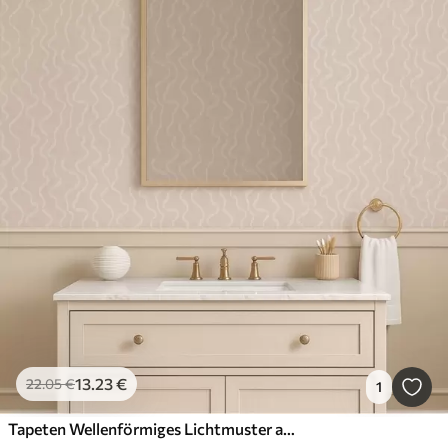
13
.23
€
22
.05
€
1
Tapeten Wellenförmiges Lichtmuster auf beigem Hintergrund