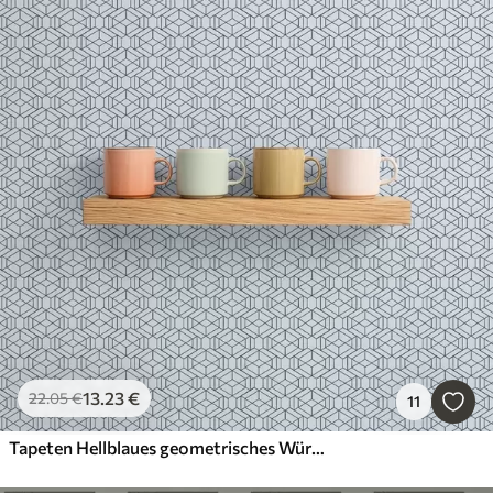
13
.23
€
22
.05
€
11
Tapeten Hellblaues geometrisches Würtermuster