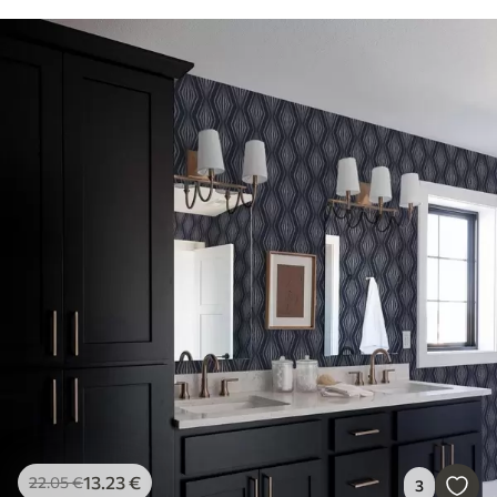
13
.23
€
22
.05
€
3