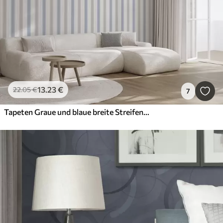
13
.23
€
22
.05
€
7
Tapeten Graue und blaue breite Streifen auf weißem Hintergrund