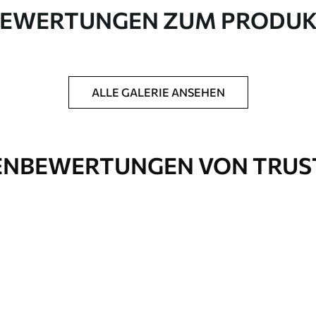
EWERTUNGEN ZUM PRODU
in Rollen bis zu 50 cm Breite geliefert.
ALLE GALERIE ANSEHEN
htung und/oder Tapetenkleber.
 weichen Schwamm gereinigt werden.
ichtung können mit Wasser gereinigt werden.
NBEWERTUNGEN VON TRUS
Premium-Vinyl
65
.00
39
.00
€
/m²