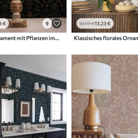
3
€
9
13
.23
€
22
.05
€
Dunkles Ornament mit Pflanzen im klassischen Stil