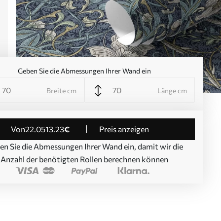
Geben Sie die Abmessungen Ihrer Wand ein
Breite cm
Länge cm
von
22
.05
13
.23
€
Preis anzeigen
en Sie die Abmessungen Ihrer Wand ein, damit wir die
Anzahl der benötigten Rollen berechnen können