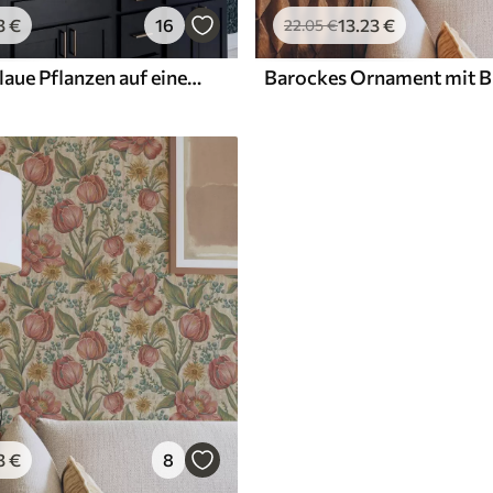
3
€
16
13
.23
€
22
.05
€
Weiße und blaue Pflanzen auf einem dunklen Hintergrund
3
€
8