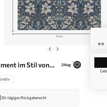
ament im Stil von
2
Mag
Geb
orativ
30-tägiges Rückgaberecht