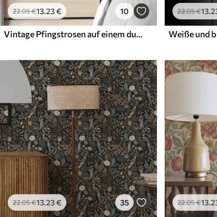
13
.23
€
10
13
.2
22
.05
€
22
.05
€
Vintage Pfingstrosen auf einem dunklen Hintergrund, Gothic floral style
13
.23
€
35
13
.2
22
.05
€
22
.05
€