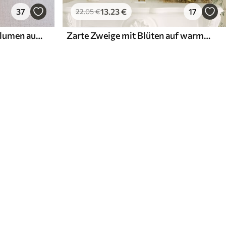
37
13
.23
€
17
22
.05
€
Barockes Ornament mit Blumen auf rosa Hintergrund
Zarte Zweige mit Blüten auf warmem Cremehintergrund