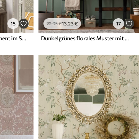
15
13
.23
€
17
22
.05
€
Klassisches florales Ornament im Stil von William Morris
Dunkelgrünes florales Muster mit Artischocken