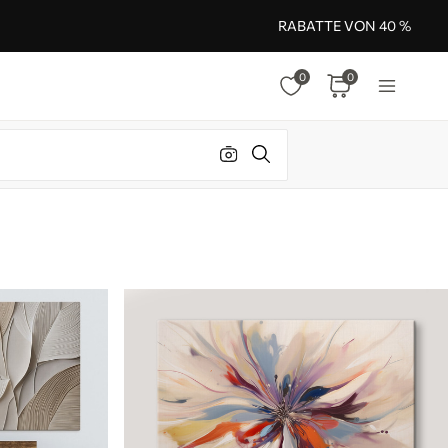
RABATTE VON 40 %
0
0