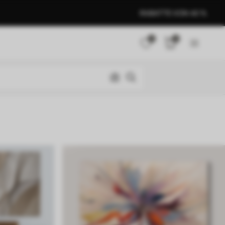
RABATTE VON 40 %
0
0