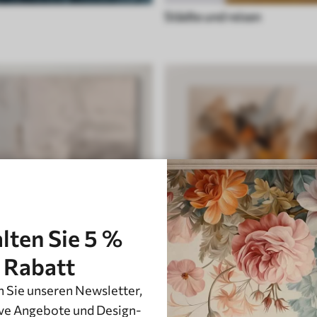
Städte und reisen
lten Sie 5 %
Rabatt
 Sie unseren Newsletter,
 weiß
Stein, marmor und fluid
ve Angebote und Design-