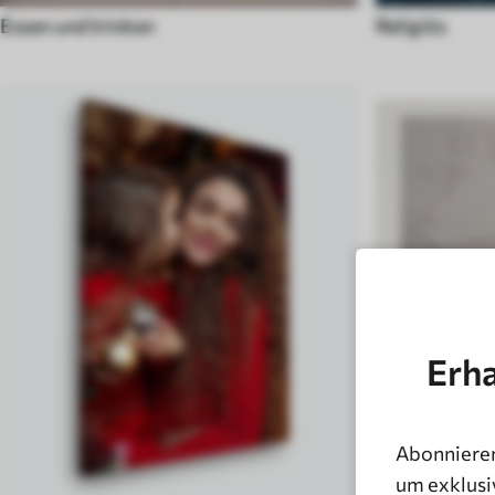
Essen und trinken
Religiös
Erha
Abonnieren
Schwarz und
um exklusi