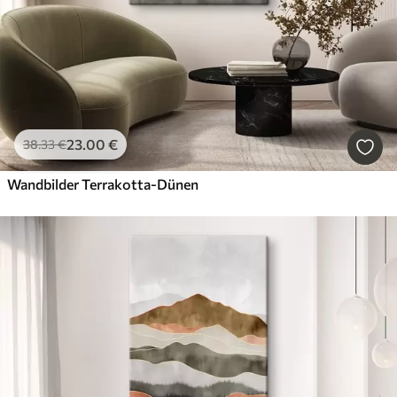
23
.00
€
38
.33
€
Wandbilder Terrakotta-Dünen