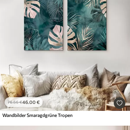
46
.00
€
76
.66
€
Wandbilder Smaragdgrüne Tropen