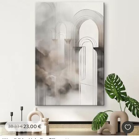
23
.00
€
38
.33
€