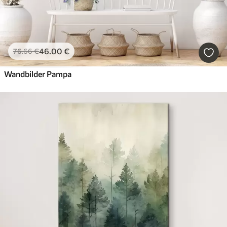
46
.00
€
76
.66
€
Wandbilder Pampa