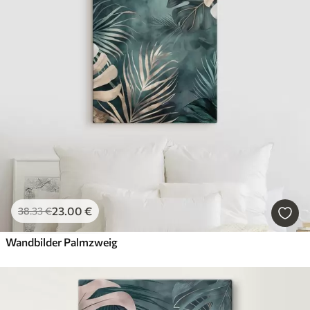
23
.00
€
38
.33
€
Wandbilder Palmzweig