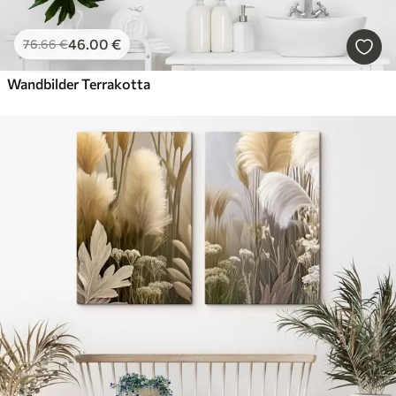
46
.00
€
76
.66
€
Wandbilder Terrakotta