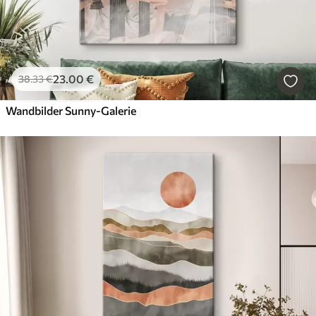
23
.00
€
38
.33
€
Wandbilder Sunny-Galerie