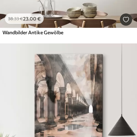
23
.00
€
38
.33
€
Wandbilder Antike Gewölbe