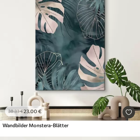
23
.00
€
38
.33
€
Wandbilder Monstera-Blätter