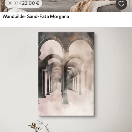
23
.00
€
38
.33
€
Wandbilder Sand-Fata Morgana