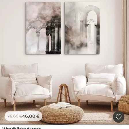
46
.00
€
76
.66
€
Wandbilder Arcade