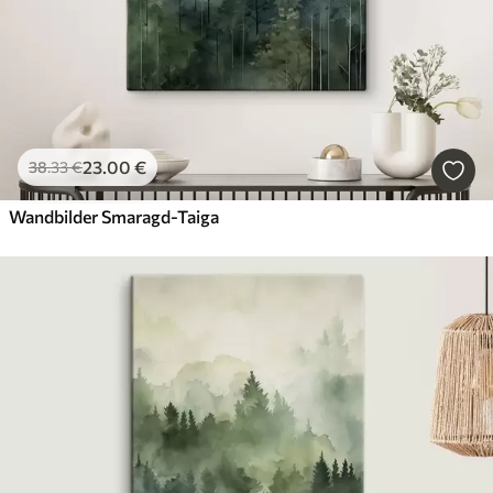
23
.00
€
38
.33
€
Wandbilder Smaragd-Taiga