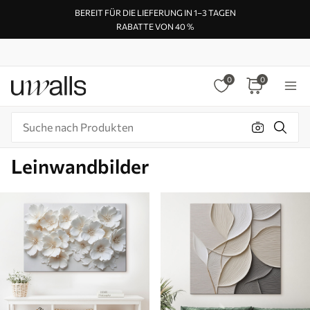
BEREIT FÜR DIE LIEFERUNG IN 1–3 TAGEN
RABATTE VON 40 %
0
0
Leinwandbilder