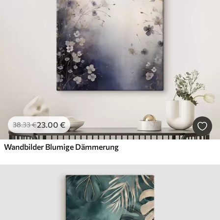
23
.00
€
38
.33
€
Wandbilder Blumige Dämmerung