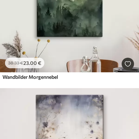
23
.00
€
38
.33
€
Wandbilder Morgennebel