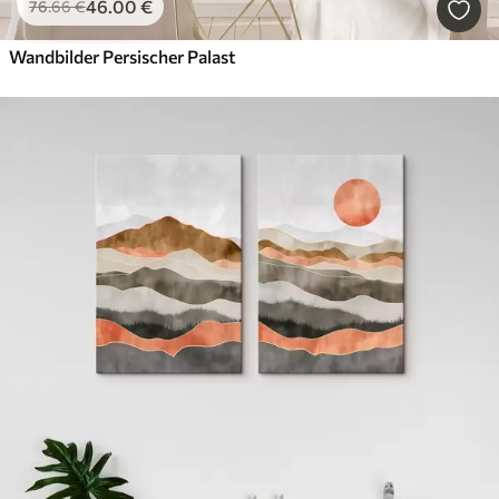
46
.00
€
76
.66
€
Wandbilder Persischer Palast