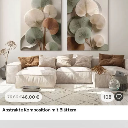
46
.00
€
108
76
.66
€
Abstrakte Komposition mit Blättern