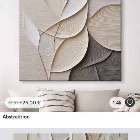
Öko-Premium
Von
36
.00
€
✓
Kräftige, satte Farben
✓
Lichtbeständig
✓
Sichere, geruchsfreie Tinte
✓
Leinwandähnliche Oberfläche
✓
Umweltfreundliches Material
25
.00
€
1.4k
41
.67
€
Abstraktion