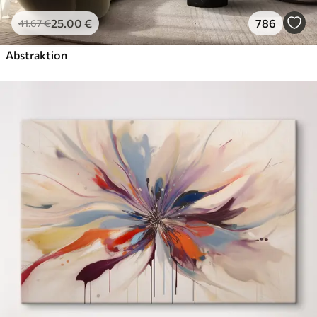
25
.00
€
786
41
.67
€
Abstraktion