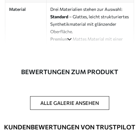
Material
Drei Materialien stehen zur Auswahl:
Standard
– Glattes, leicht strukturiertes
Synthetikmaterial mit glänzender
Oberfläche.
Premium
– Mattes Material mit einer
Optik und Haptik, die an eine
Künstlerleinwand erinnert.
Eco-Premium
– Hochwertige Leinwand
aus 100 % Baumwolle.
BEWERTUNGEN ZUM PRODUKT
Designer
Uwalls Designstudio
Artikelnummer
s40882
ALLE GALERIE ANSEHEN
Zusätzliche
Möglichkeit, einen Schutzlack
Optionen
hinzuzufügen, um die Langlebigkeit des
Bildes zu erhöhen.
KUNDENBEWERTUNGEN VON TRUSTPILOT