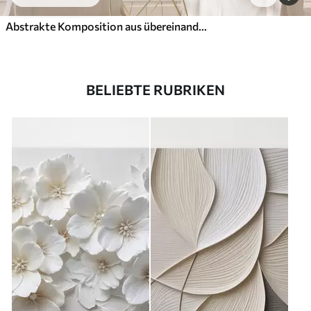
Abstrakte Komposition aus übereinanderliegenden Blättern, geschwungenen Formen in Schwarz, Weiß und Beige, strukturierte Kunst
BELIEBTE RUBRIKEN