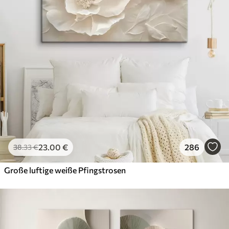
23
.00
€
286
38
.33
€
Große luftige weiße Pfingstrosen