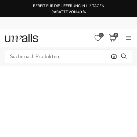
BEREIT FÜR DIE LIEFERUNG IN 1–3 TAGEN
RABATTE VON 40 %
0
0