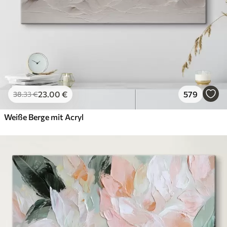
23
.00
€
579
38
.33
€
Weiße Berge mit Acryl