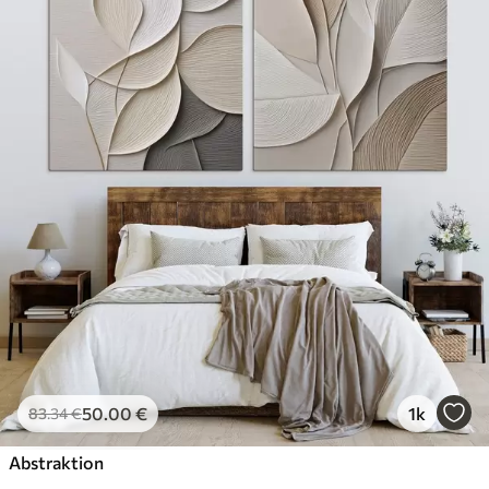
50
.00
€
1k
83
.34
€
Abstraktion