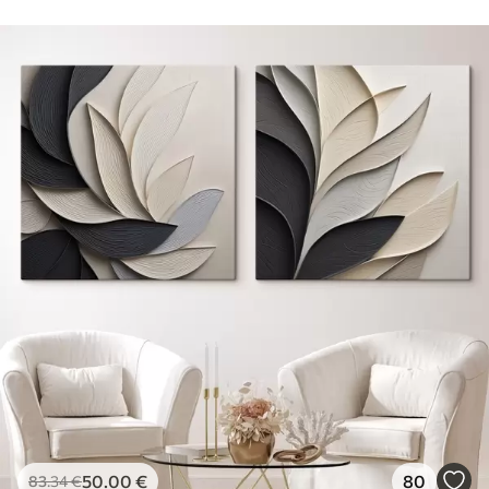
50
.00
€
80
83
.34
€