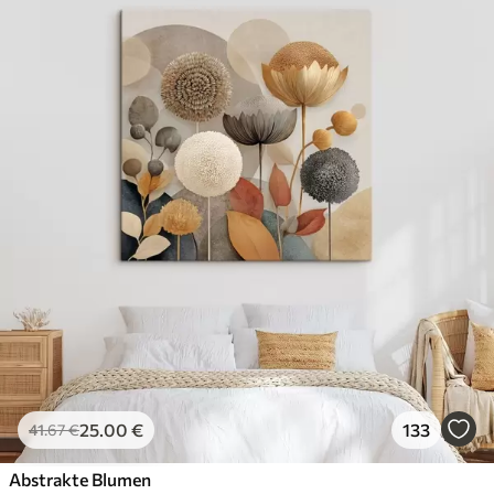
25
.00
€
133
41
.67
€
Abstrakte Blumen