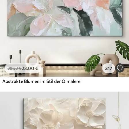
23
.00
€
317
38
.33
€
Abstrakte Blumen im Stil der Ölmalerei