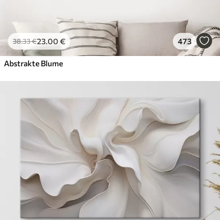
23
.00
€
473
38
.33
€
Abstrakte Blume