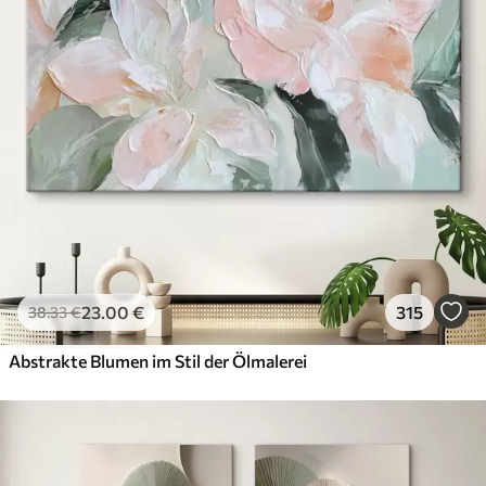
23
.00
€
315
38
.33
€
Abstrakte Blumen im Stil der Ölmalerei