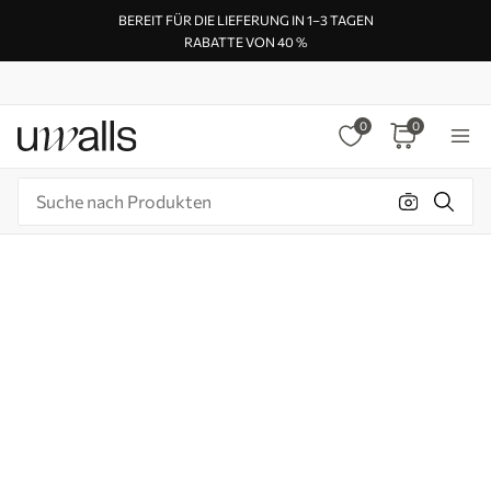
BEREIT FÜR DIE LIEFERUNG IN 1–3 TAGEN
RABATTE VON 40 %
0
0