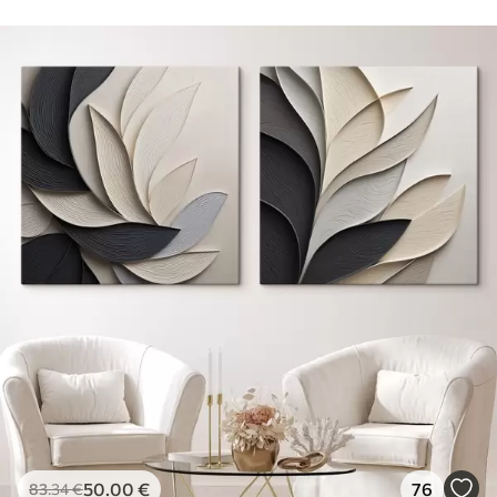
50
.00
€
76
83
.34
€