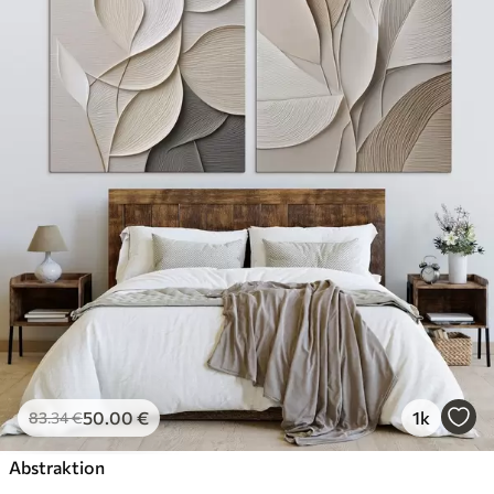
50
.00
€
1k
83
.34
€
Abstraktion