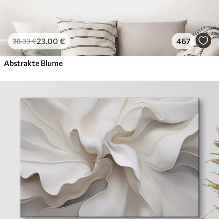
23
.00
€
467
38
.33
€
Abstrakte Blume