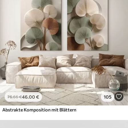
46
.00
€
105
76
.66
€
Abstrakte Komposition mit Blättern