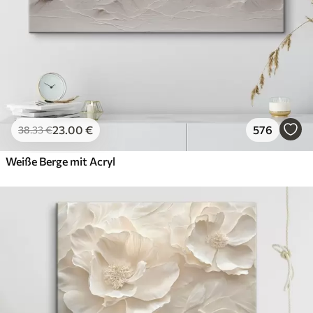
23
.00
€
576
38
.33
€
Weiße Berge mit Acryl