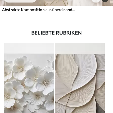
Abstrakte Komposition aus übereinanderliegenden Blättern, geschwungenen Formen in Schwarz, Weiß und Beige, strukturierte Kunst
BELIEBTE RUBRIKEN