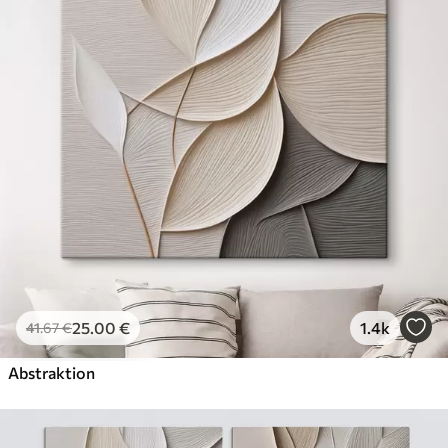
Öko-Premium
Von
36
.00
€
✓
Kräftige, satte Farben
✓
Lichtbeständig
✓
Sichere, geruchsfreie Tinte
✓
Leinwandähnliche Oberfläche
✓
Umweltfreundliches Material
25
.00
€
1.4k
41
.67
€
Abstraktion