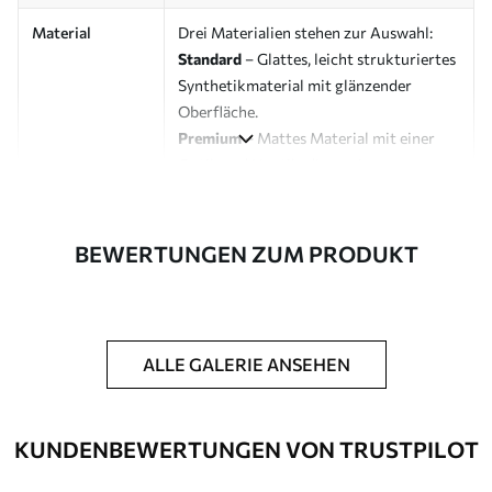
Material
Drei Materialien stehen zur Auswahl:
Standard
– Glattes, leicht strukturiertes
Synthetikmaterial mit glänzender
Oberfläche.
Premium
– Mattes Material mit einer
Optik und Haptik, die an eine
Künstlerleinwand erinnert.
Eco-Premium
– Hochwertige Leinwand
aus 100 % Baumwolle.
BEWERTUNGEN ZUM PRODUKT
Designer
Uwalls Designstudio
Artikelnummer
s42432
ALLE GALERIE ANSEHEN
Zusätzliche
Möglichkeit, einen Schutzlack
Optionen
hinzuzufügen, um die Langlebigkeit des
Bildes zu erhöhen.
KUNDENBEWERTUNGEN VON TRUSTPILOT