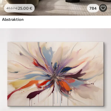
25
.00
€
784
41
.67
€
Abstraktion