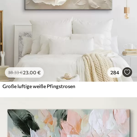
23
.00
€
284
38
.33
€
Große luftige weiße Pfingstrosen