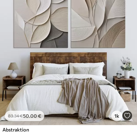
50
.00
€
1k
83
.34
€
Abstraktion