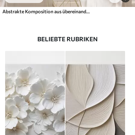
Abstrakte Komposition aus übereinanderliegenden Blättern, geschwungenen Formen in Schwarz, Weiß und Beige, strukturierte Kunst
BELIEBTE RUBRIKEN