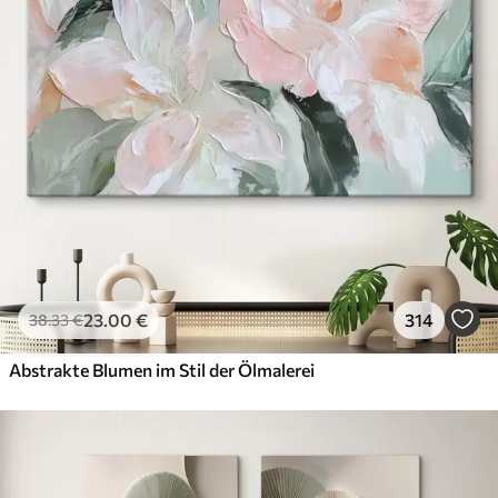
23
.00
€
314
38
.33
€
Abstrakte Blumen im Stil der Ölmalerei