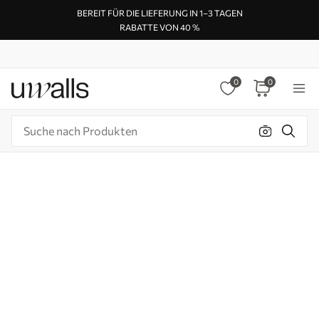
BEREIT FÜR DIE LIEFERUNG IN 1–3 TAGEN
RABATTE VON 40 %
0
0