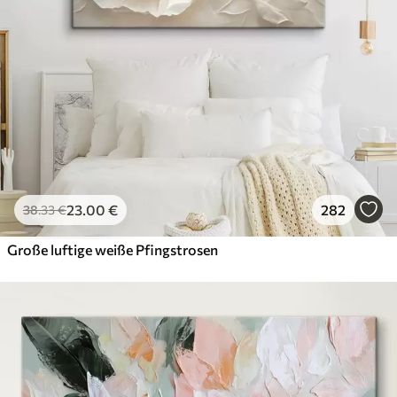
23
.00
€
282
38
.33
€
Große luftige weiße Pfingstrosen