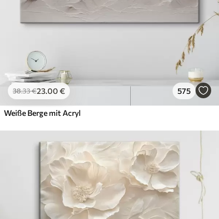
23
.00
€
575
38
.33
€
Weiße Berge mit Acryl