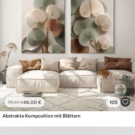
46
.00
€
105
76
.66
€
Abstrakte Komposition mit Blättern