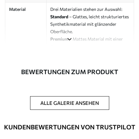
Material
Drei Materialien stehen zur Auswahl:
Standard
– Glattes, leicht strukturiertes
Synthetikmaterial mit glänzender
Oberfläche.
Premium
– Mattes Material mit einer
Optik und Haptik, die an eine
Künstlerleinwand erinnert.
Eco-Premium
– Hochwertige Leinwand
aus 100 % Baumwolle.
BEWERTUNGEN ZUM PRODUKT
Designer
Uwalls Designstudio
Artikelnummer
s43259
ALLE GALERIE ANSEHEN
Zusätzliche
Möglichkeit, einen Schutzlack
Optionen
hinzuzufügen, um die Langlebigkeit des
Bildes zu erhöhen.
KUNDENBEWERTUNGEN VON TRUSTPILOT