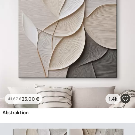
Öko-Premium
Von
36
.00
€
✓
Kräftige, satte Farben
✓
Lichtbeständig
✓
Sichere, geruchsfreie Tinte
✓
Leinwandähnliche Oberfläche
✓
Umweltfreundliches Material
25
.00
€
1.4k
41
.67
€
Abstraktion