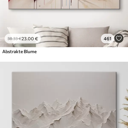
23
.00
€
461
38
.33
€
Abstrakte Blume