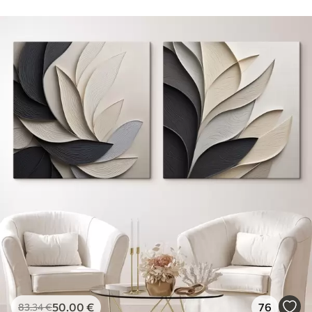
50
.00
€
76
83
.34
€