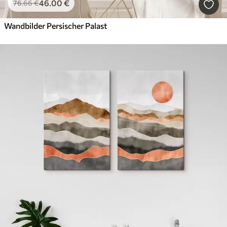
46
.00
€
76
.66
€
Wandbilder Persischer Palast