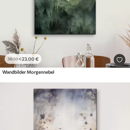
23
.00
€
38
.33
€
Wandbilder Morgennebel