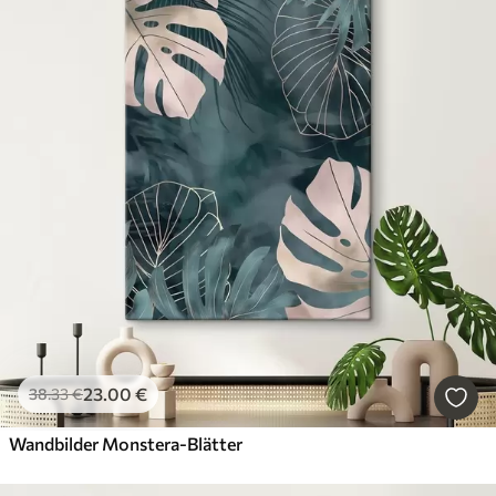
23
.00
€
38
.33
€
Wandbilder Monstera-Blätter