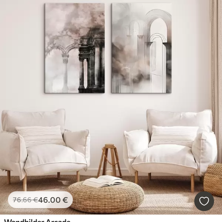
46
.00
€
76
.66
€
Wandbilder Arcade