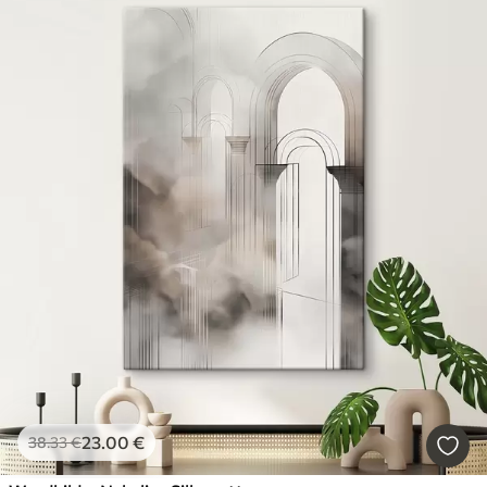
23
.00
€
38
.33
€