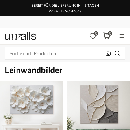
BEREIT FÜR DIE LIEFERUNG IN 1–3 TAGEN
RABATTE VON 40 %
0
0
Leinwandbilder