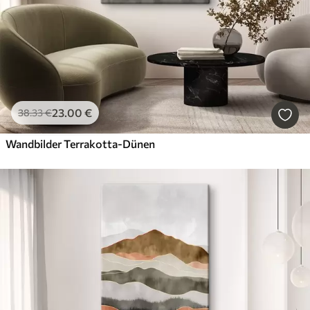
23
.00
€
38
.33
€
Wandbilder Terrakotta-Dünen