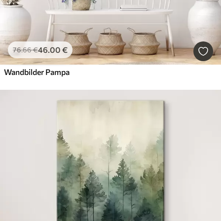
46
.00
€
76
.66
€
Wandbilder Pampa