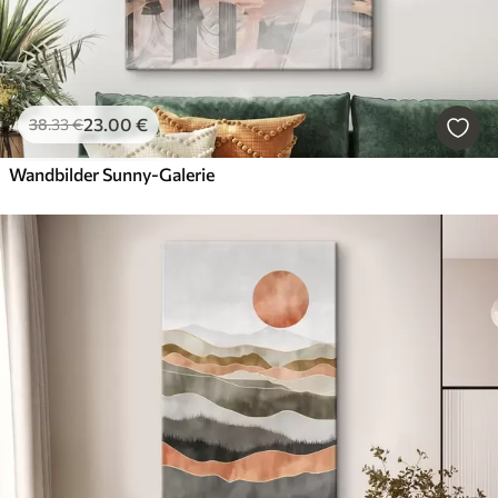
23
.00
€
38
.33
€
Wandbilder Sunny-Galerie