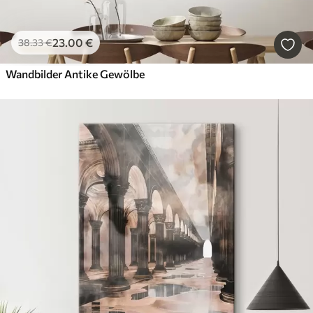
23
.00
€
38
.33
€
Wandbilder Antike Gewölbe