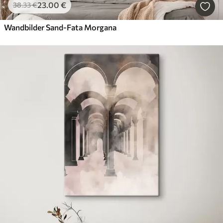
23
.00
€
38
.33
€
Wandbilder Sand-Fata Morgana