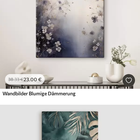
23
.00
€
38
.33
€
Wandbilder Blumige Dämmerung