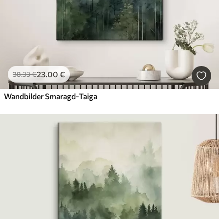
23
.00
€
38
.33
€
Wandbilder Smaragd-Taiga