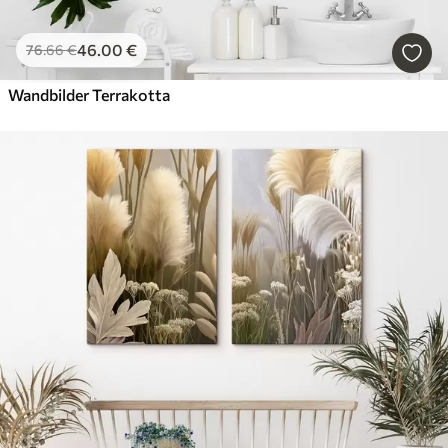
46
.00
€
76
.66
€
Wandbilder Terrakotta