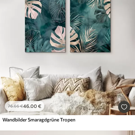
46
.00
€
76
.66
€
Wandbilder Smaragdgrüne Tropen