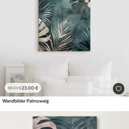
23
.00
€
38
.33
€
Wandbilder Palmzweig