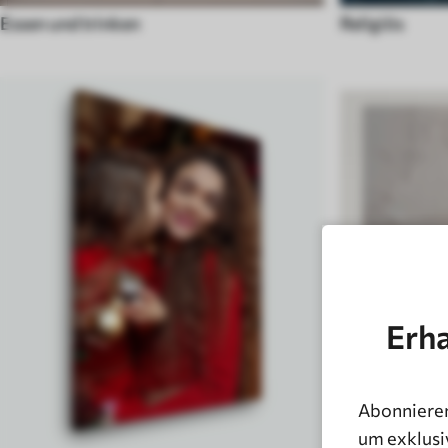
Essen und trinken
Religiös
Erha
Abonnieren
Schwarz und
um exklusi