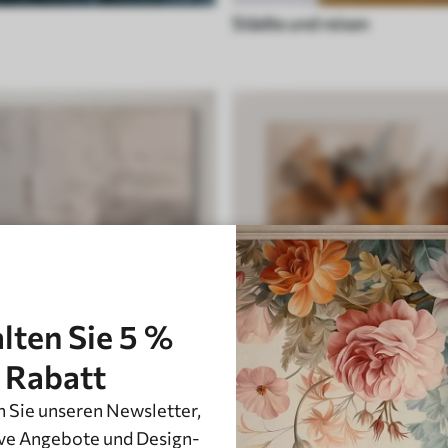
Städte und reisen
lten Sie 5 %
Rabatt
 Sie unseren Newsletter,
 weiß
Stein, marmor und fluid
ve Angebote und Design-