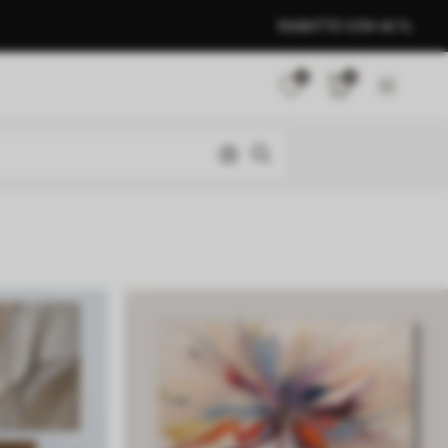
RABATTE VON 40 %
0
0