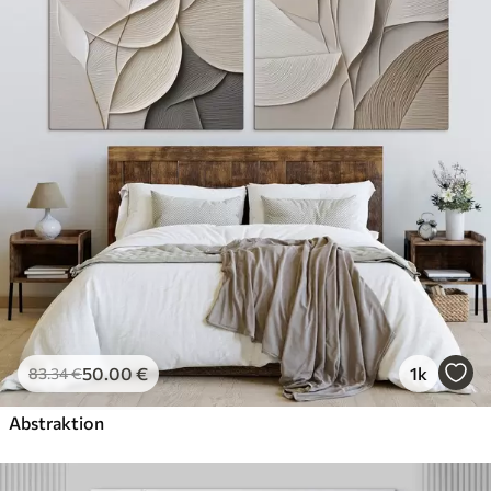
50
.00
€
1k
83
.34
€
Abstraktion