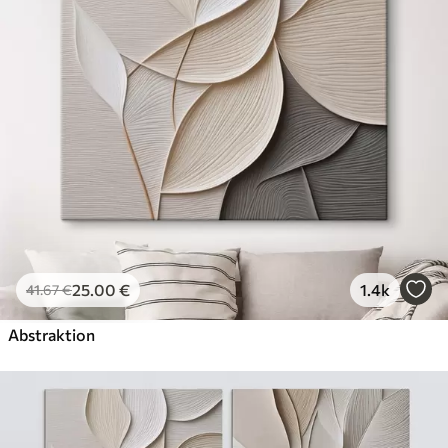
Öko-Premium
Von
36
.00
€
✓
Kräftige, satte Farben
✓
Lichtbeständig
✓
Sichere, geruchsfreie Tinte
✓
Leinwandähnliche Oberfläche
✓
Umweltfreundliches Material
25
.00
€
1.4k
41
.67
€
Abstraktion