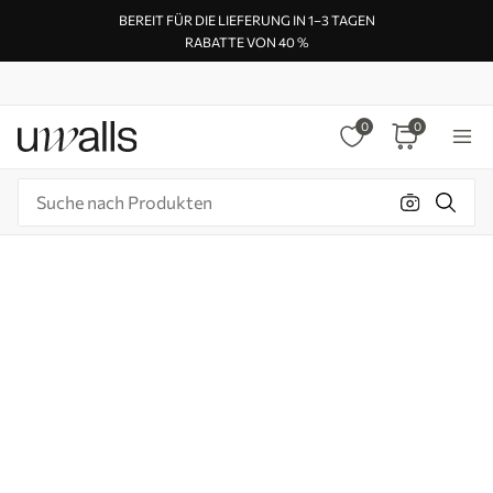
BEREIT FÜR DIE LIEFERUNG IN 1–3 TAGEN
RABATTE VON 40 %
0
0