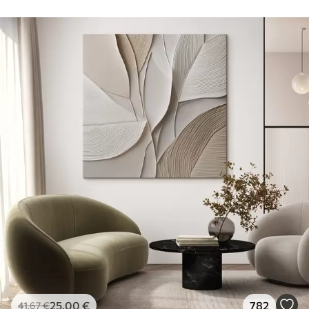
25
.00
€
782
41
.67
€