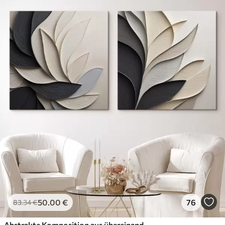
50
.00
€
76
83
.34
€
Abstrakte Komposition aus übereinanderliegenden Blättern, geschwungenen Formen in Schwarz, Weiß und Beige, strukturierte Kunst