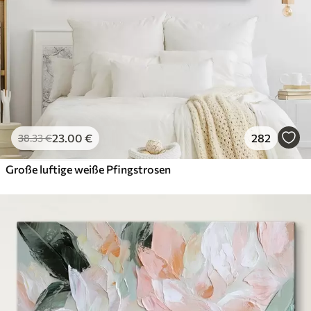
23
.00
€
282
38
.33
€
Große luftige weiße Pfingstrosen