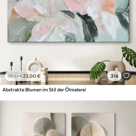
23
.00
€
314
38
.33
€
Abstrakte Blumen im Stil der Ölmalerei