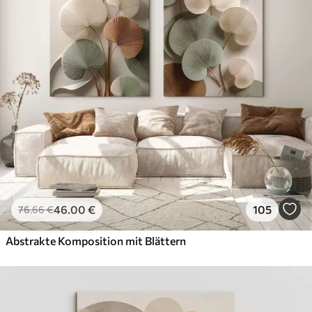
46
.00
€
105
76
.66
€
Abstrakte Komposition mit Blättern