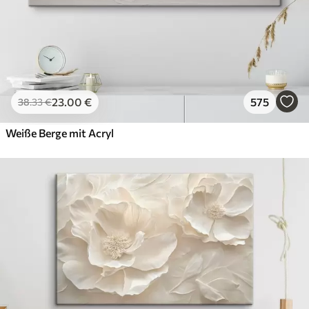
23
.00
€
575
38
.33
€
Weiße Berge mit Acryl