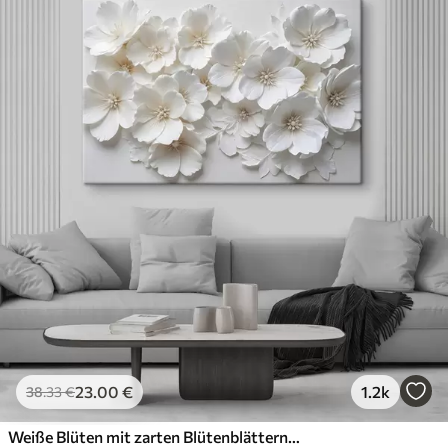
23
.00
€
1.2k
38
.33
€
Weiße Blüten mit zarten Blütenblättern, angeordnet in einem wunderschönen Blumenmuster vor einem hellen Hintergrund