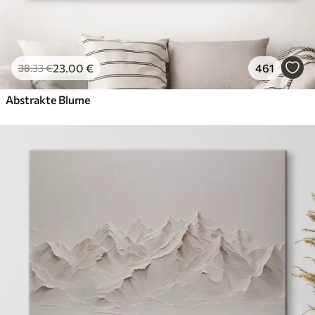
23
.00
€
461
38
.33
€
Abstrakte Blume