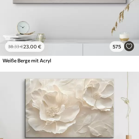
23
.00
€
575
38
.33
€
Weiße Berge mit Acryl