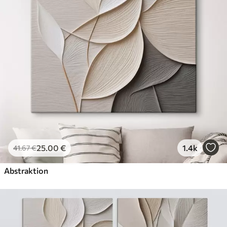
Öko-Premium
Von
36
.00
€
✓
Kräftige, satte Farben
✓
Lichtbeständig
✓
Sichere, geruchsfreie Tinte
✓
Leinwandähnliche Oberfläche
✓
Umweltfreundliches Material
25
.00
€
1.4k
41
.67
€
Abstraktion