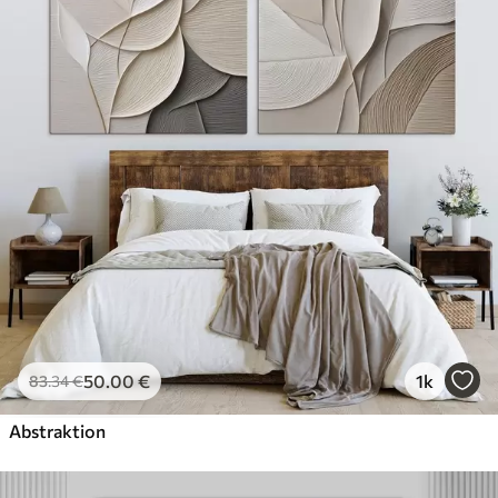
50
.00
€
1k
83
.34
€
Abstraktion