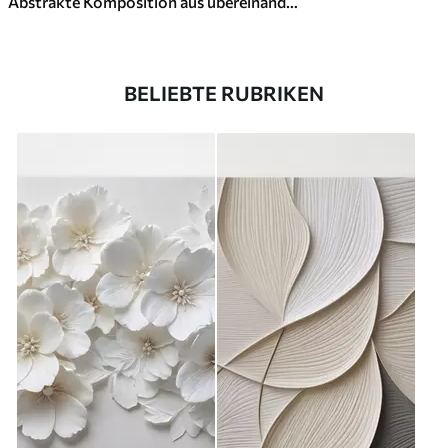
Abstrakte Komposition aus übereinanderliegenden Blättern, geschwungenen Formen in Schwarz, Weiß und Beige, strukturierte Kunst
BELIEBTE RUBRIKEN