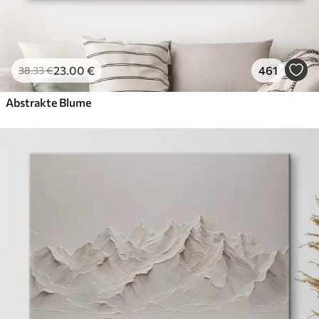
23
.00
€
461
38
.33
€
Abstrakte Blume