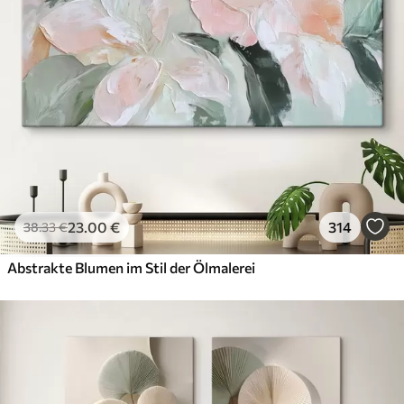
23
.00
€
314
38
.33
€
Abstrakte Blumen im Stil der Ölmalerei