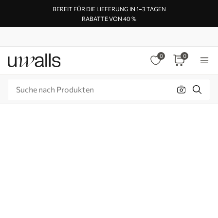
BEREIT FÜR DIE LIEFERUNG IN 1–3 TAGEN
RABATTE VON 40 %
0
0