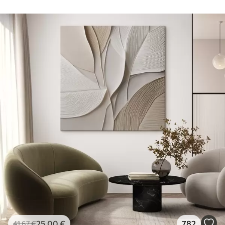
25
.00
€
782
41
.67
€