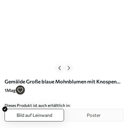
Gemälde Große blaue Mohnblumen mit Knospen
auf hellem Hintergrund Art. s45488
1
Mag
Dieses Produkt ist auch erhältlich in:
Bild auf Leinwand
Poster