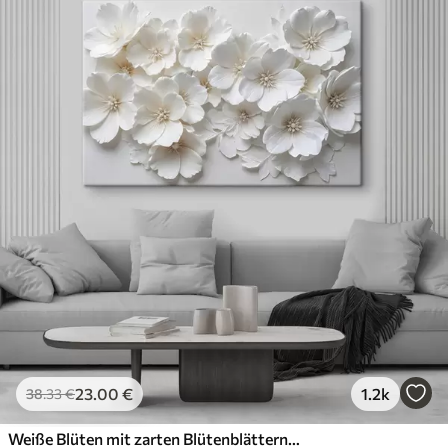
23
.00
€
1.2k
38
.33
€
Weiße Blüten mit zarten Blütenblättern, angeordnet in einem wunderschönen Blumenmuster vor einem hellen Hintergrund