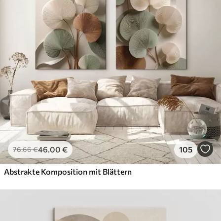
46
.00
€
105
76
.66
€
Abstrakte Komposition mit Blättern