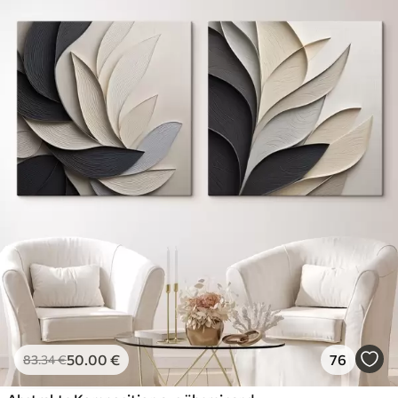
50
.00
€
76
83
.34
€