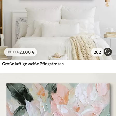
23
.00
€
282
38
.33
€
Große luftige weiße Pfingstrosen