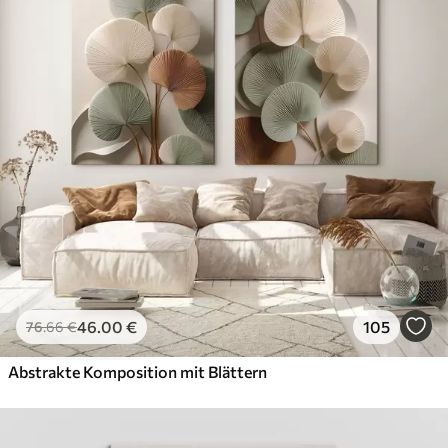
46
.00
€
105
76
.66
€
Abstrakte Komposition mit Blättern