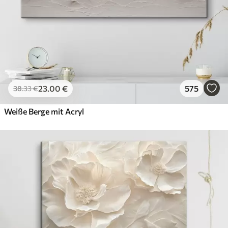
23
.00
€
575
38
.33
€
Weiße Berge mit Acryl