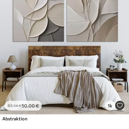
50
.00
€
1k
83
.34
€
Abstraktion