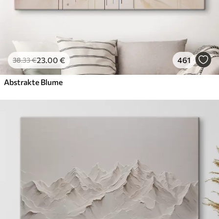
23
.00
€
461
38
.33
€
Abstrakte Blume