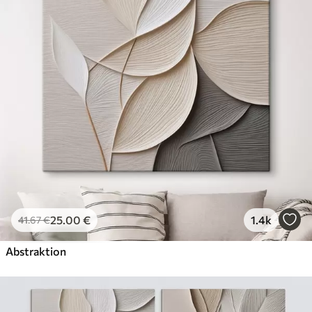
Öko-Premium
Von
36
.00
€
✓
Kräftige, satte Farben
✓
Lichtbeständig
✓
Sichere, geruchsfreie Tinte
✓
Leinwandähnliche Oberfläche
✓
Umweltfreundliches Material
25
.00
€
1.4k
41
.67
€
Abstraktion