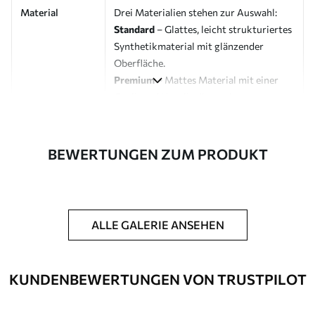
Material
Drei Materialien stehen zur Auswahl:
Standard
– Glattes, leicht strukturiertes
Synthetikmaterial mit glänzender
Oberfläche.
Premium
– Mattes Material mit einer
Optik und Haptik, die an eine
Künstlerleinwand erinnert.
Eco-Premium
– Hochwertige Leinwand
aus 100 % Baumwolle.
BEWERTUNGEN ZUM PRODUKT
Designer
Uwalls Designstudio
Artikelnummer
s45667
ALLE GALERIE ANSEHEN
Zusätzliche
Möglichkeit, einen Schutzlack
Optionen
hinzuzufügen, um die Langlebigkeit des
Bildes zu erhöhen.
KUNDENBEWERTUNGEN VON TRUSTPILOT