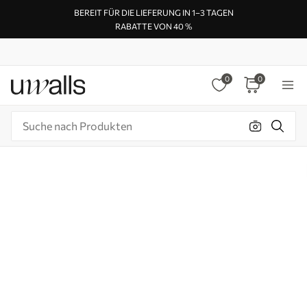
BEREIT FÜR DIE LIEFERUNG IN 1–3 TAGEN
RABATTE VON 40 %
0
0