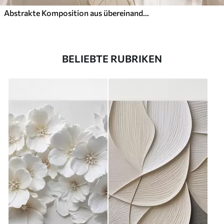
Abstrakte Komposition aus übereinanderliegenden Blättern, geschwungenen Formen in Schwarz, Weiß und Beige, strukturierte Kunst
BELIEBTE RUBRIKEN