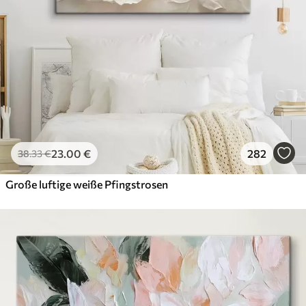
23
.00
€
282
38
.33
€
Große luftige weiße Pfingstrosen