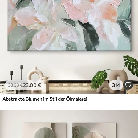
23
.00
€
314
38
.33
€
Abstrakte Blumen im Stil der Ölmalerei