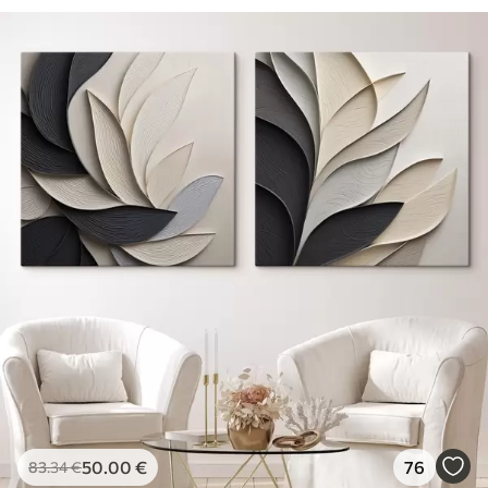
50
.00
€
76
83
.34
€