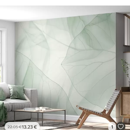
13
.23
€
1
22
.05
€