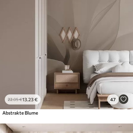
13
.23
€
47
22
.05
€
Abstrakte Blume