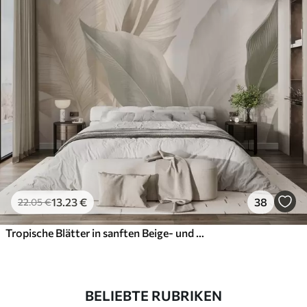
13
.23
€
38
22
.05
€
Tropische Blätter in sanften Beige- und Grüntönen, mit Aquarell-Effekt und sanften Farbübergängen
BELIEBTE RUBRIKEN