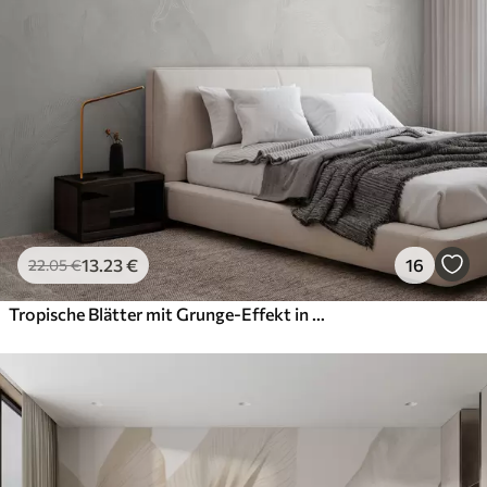
13
.23
€
16
22
.05
€
Tropische Blätter mit Grunge-Effekt in heller Farbe