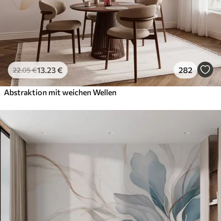
13
.23
€
282
22
.05
€
Abstraktion mit weichen Wellen