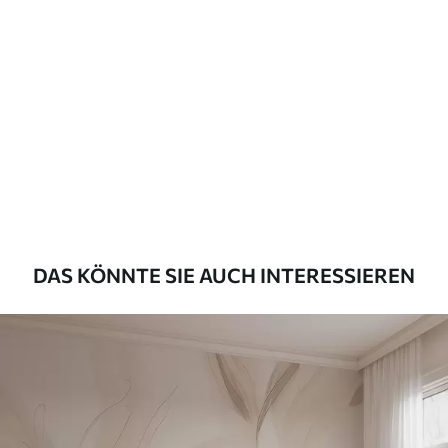
Standard
45
.00
27
.00
€
/m²
Premium
56
.67
34
.00
€
/m²
Premium-Vinyl
65
.00
39
.00
€
/m²
DAS KÖNNTE SIE AUCH INTERESSIEREN
Peel and Stick
81
.67
49
.00
€
/m²