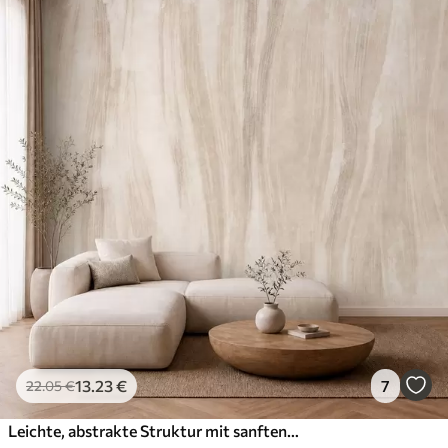
13
.23
€
7
22
.05
€
Leichte, abstrakte Struktur mit sanften vertikalen Übergängen in cremefarbenen Tönen