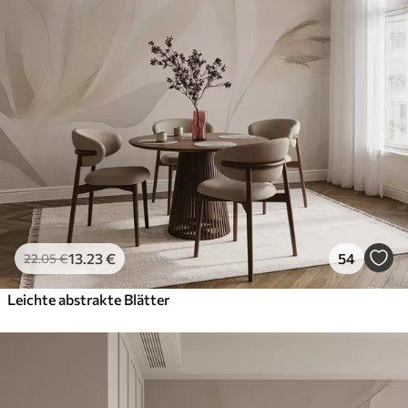
13
.23
€
54
22
.05
€
Leichte abstrakte Blätter