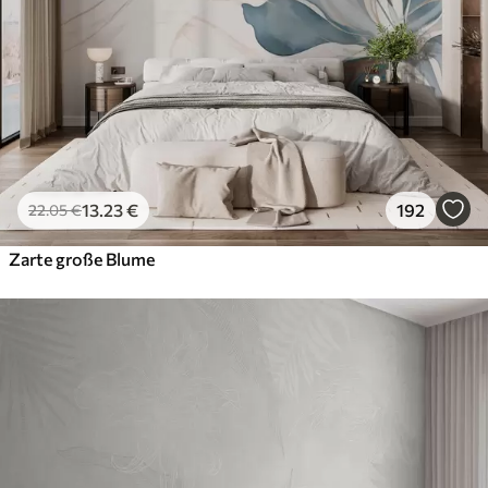
13
.23
€
192
22
.05
€
Zarte große Blume