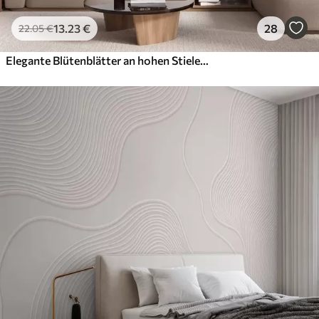
13
.23
€
28
22
.05
€
Elegante Blütenblätter an hohen Stielen in Pastelltönen