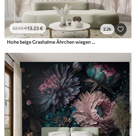
13
.23
€
22
.05
€
2.2k
Hohe beige Grashalme Ährchen wiegen sich im Wind vor einem weichen, hellen Hintergrund