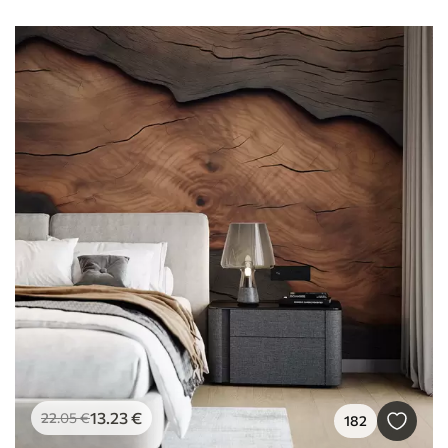
13
.23
€
22
.05
€
182