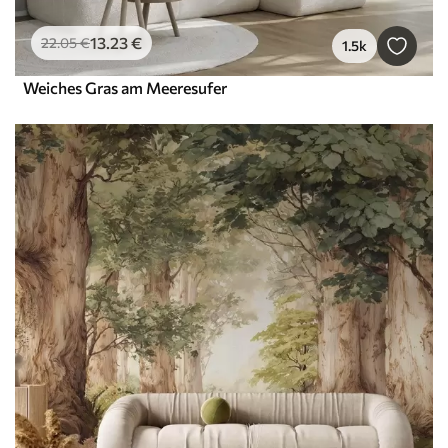
13
.23
€
22
.05
€
1.5k
Weiches Gras am Meeresufer