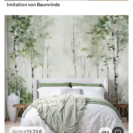
Imitation von Baumrinde
13
.23
€
22
.05
€
484