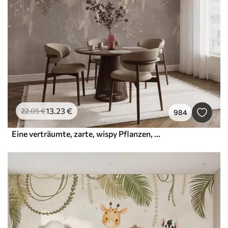
13
.23
€
22
.05
€
984
Eine verträumte, zarte, wispy Pflanzen, Ährchen und Blumen in braunen Pastellfarben vor einem dunstigen, strukturierten Hintergrund