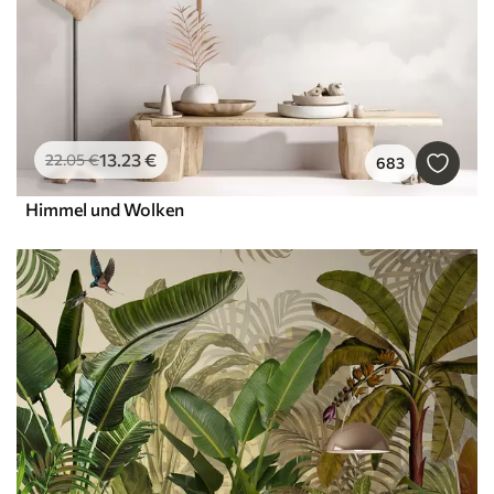
13
.23
€
22
.05
€
683
Himmel und Wolken