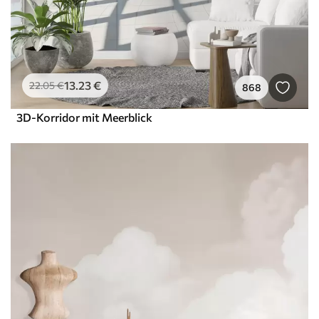
13
.23
€
22
.05
€
868
3D-Korridor mit Meerblick