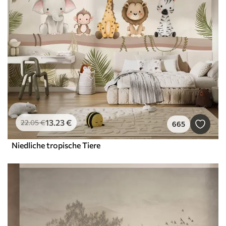
13
.23
€
22
.05
€
665
Niedliche tropische Tiere