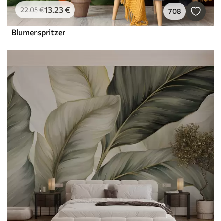
13
.23
€
22
.05
€
708
Blumenspritzer