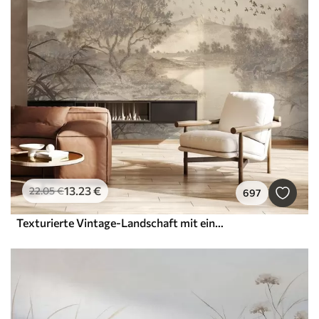
13
.23
€
22
.05
€
697
Texturierte Vintage-Landschaft mit einem Baum in der Nähe von Fluss und einem bewölkten Himmel, Natur Kunst in Sepia-Tönen