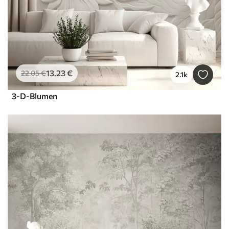
13
.23
€
22
.05
€
2.1k
3-D-Blumen