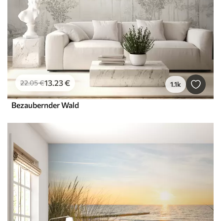
13
.23
€
22
.05
€
1.1k
Bezaubernder Wald