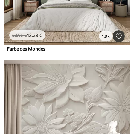
13
.23
€
22
.05
€
1.9k
Farbe des Mondes