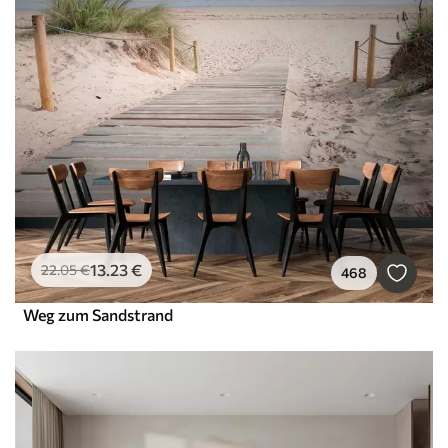
13
.23
€
22
.05
€
468
Weg zum Sandstrand