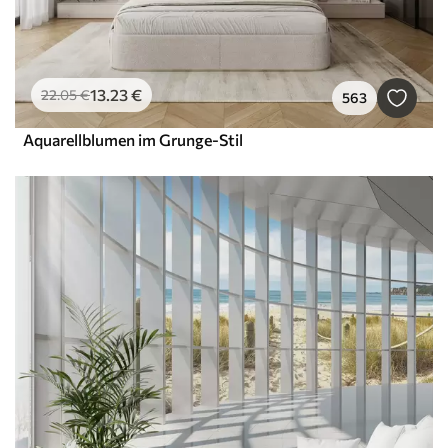
13
.23
€
22
.05
€
563
Aquarellblumen im Grunge-Stil