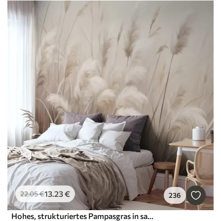
13
.23
€
22
.05
€
236
Hohes, strukturiertes Pampasgras in sanften, warmen, neutralen Farbtönen, mit einem verschwommenen, hellen Hintergrund