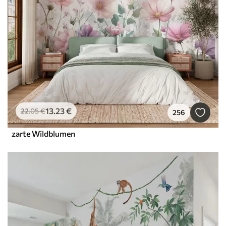
13
.23
€
22
.05
€
256
zarte Wildblumen