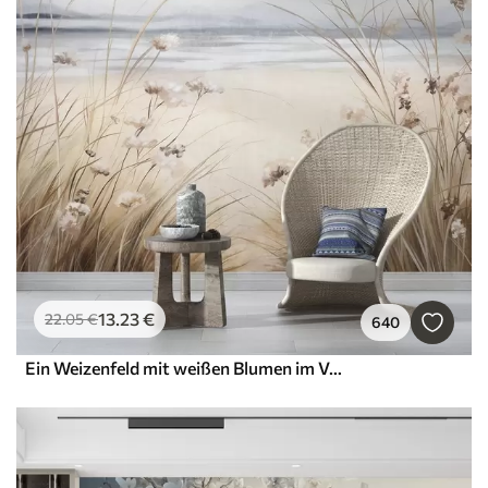
13
.23
€
22
.05
€
640
Ein Weizenfeld mit weißen Blumen im Vordergrund, ein Strand und das Meer im Hintergrund, neutrale, gedämpfte Pastellfarben