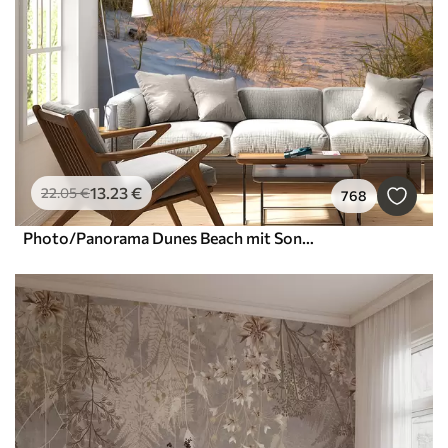
13
.23
€
22
.05
€
768
Photo/Panorama Dunes Beach mit Sonnenuntergang