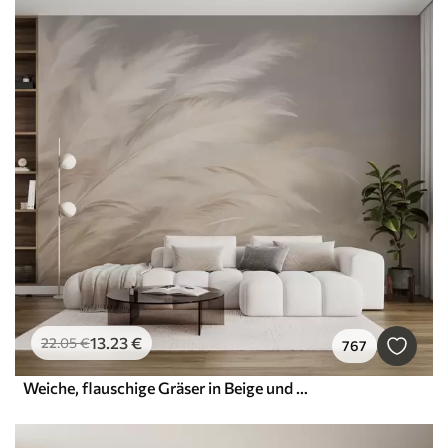
13
.23
€
22
.05
€
767
Weiche, flauschige Gräser in Beige und Grau