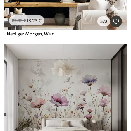
13
.23
€
22
.05
€
572
Nebliger Morgen, Wald