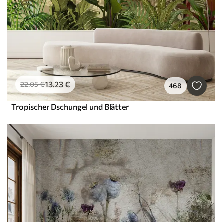
13
.23
€
22
.05
€
468
Tropischer Dschungel und Blätter