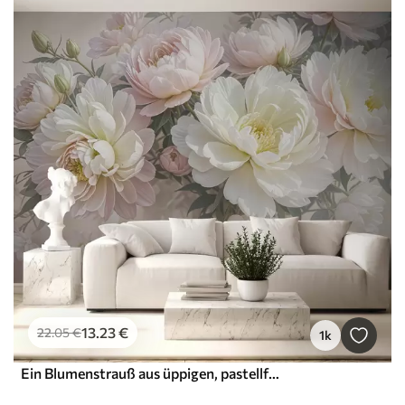
13
.23
€
22
.05
€
1k
Ein Blumenstrauß aus üppigen, pastellfarbenen Pfingstrosen und anderen Blumen vor einem weichen, unscharfen Hintergrund