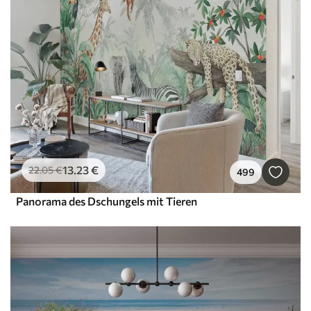
13
.23
€
22
.05
€
499
Panorama des Dschungels mit Tieren