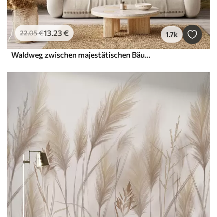
13
.23
€
22
.05
€
1.7k
Waldweg zwischen majestätischen Bäumen im Aquarellstil