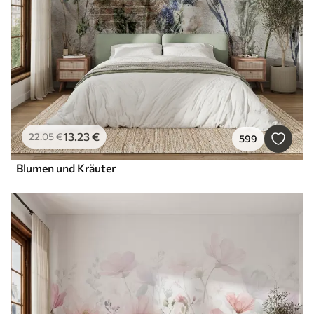
13
.23
€
22
.05
€
599
Blumen und Kräuter