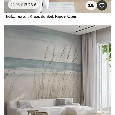
13
.23
€
22
.05
€
3.1k
holz, Textur, Risse, dunkel, Rinde, Oberfläche