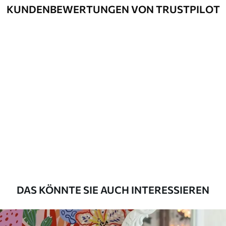
Optionen
und/oder Tapetenkleber.
KUNDENBEWERTUNGEN VON TRUSTPILOT
Reinigung
Kann vorsichtig mit einem weichen
Schwamm gereinigt werden.
Fototapeten mit Lackbeschichtung
können mit Wasser gereinigt werden.
Methode der
Nahtlose Anwendung
Anwendung
Verfügbare Materialien
Standard
45
.00
27
.00
€
/m²
DAS KÖNNTE SIE AUCH INTERESSIEREN
Premium
56
.67
34
.00
€
/m²