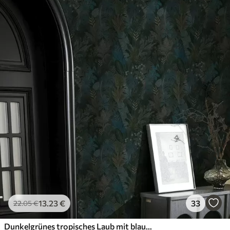
13
.23
€
33
22
.05
€
Dunkelgrünes tropisches Laub mit blauen Akzenten