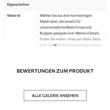
Eigenschaften
Material
Wählen Sie aus drei hochwertigen
Materialien, die jeweils für
unterschiedliche Bedürfnisse und
Budgets geeignet sind. Weitere Details
finden Sie weiter unten auf dieser Seite
oder während des Anpassungsprozesses.
Autor
Design-Studio Uwalls
Artikel Nummer
a00145v5
BEWERTUNGEN ZUM PRODUKT
Fertigstellung
Seidenmatt.
Produktion
Auf Bestellung gedruckt und in Rollen
bis zu 50 cm Breite geliefert.
ALLE GALERIE ANSEHEN
Zusätzliche
Erhältlich mit Lackbeschichtung