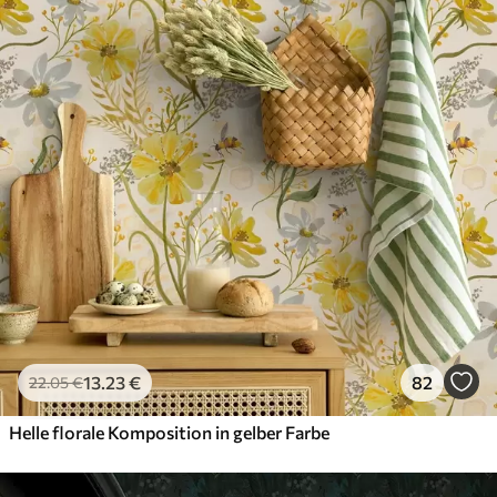
13
.23
€
82
22
.05
€
Helle florale Komposition in gelber Farbe