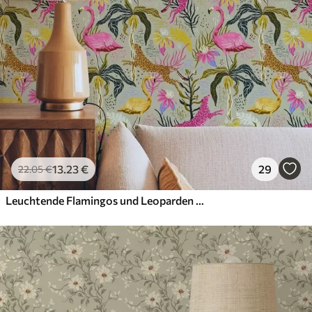
13
.23
€
29
22
.05
€
Leuchtende Flamingos und Leoparden zwischen tropischen Pflanzen