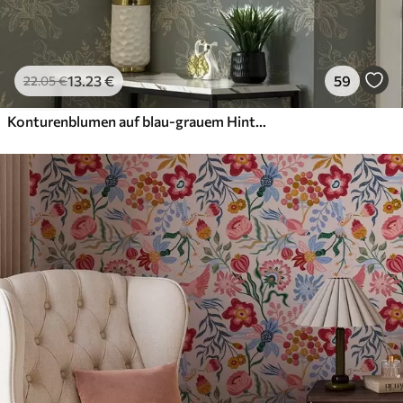
13
.23
€
59
22
.05
€
Konturenblumen auf blau-grauem Hintergrund, elegantes botanisches Muster