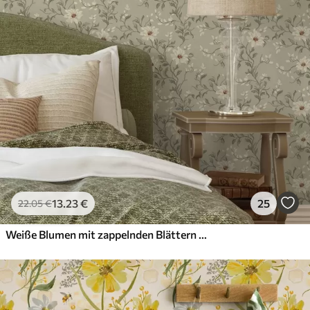
13
.23
€
25
22
.05
€
Weiße Blumen mit zappelnden Blättern auf hellem Hintergrund