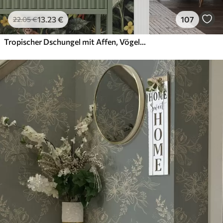
13
.23
€
107
22
.05
€
Tropischer Dschungel mit Affen, Vögeln und dichtem Blattwerk