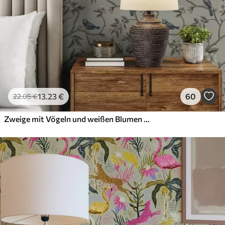
13
.23
€
60
22
.05
€
Zweige mit Vögeln und weißen Blumen auf einem zarten Hintergrund