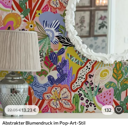
Premium-Vinyl
65
.00
39
.00
€
/m²
13
.23
€
132
22
.05
€
Abstrakter Blumendruck im Pop-Art-Stil