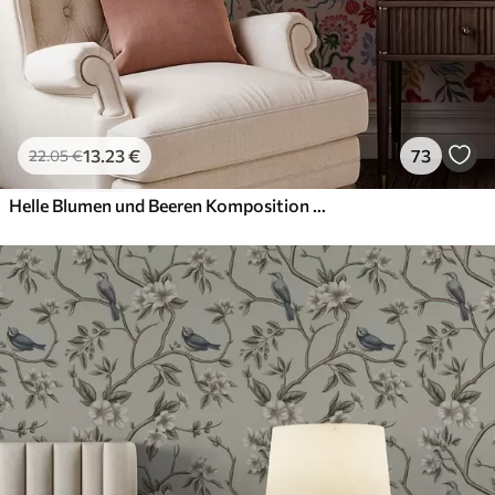
13
.23
€
73
22
.05
€
Helle Blumen und Beeren Komposition mit Papageien