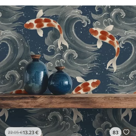
13
.23
€
83
22
.05
€