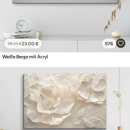
23
.00
€
576
38
.33
€
Weiße Berge mit Acryl