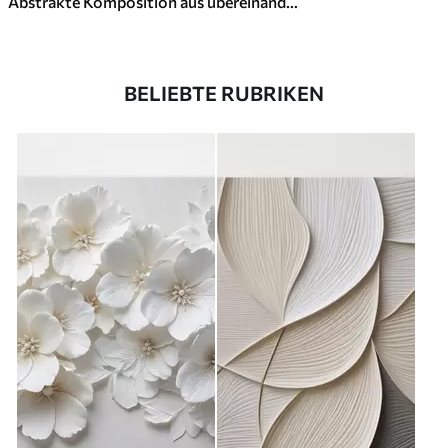
Abstrakte Komposition aus übereinanderliegenden Blättern, geschwungenen Formen in Schwarz, Weiß und Beige, strukturierte Kunst
BELIEBTE RUBRIKEN