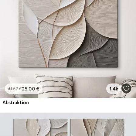
Öko-Premium
Von
36
.00
€
✓
Kräftige, satte Farben
✓
Lichtbeständig
✓
Sichere, geruchsfreie Tinte
✓
Leinwandähnliche Oberfläche
✓
Umweltfreundliches Material
25
.00
€
1.4k
41
.67
€
Abstraktion