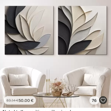
50
.00
€
76
83
.34
€