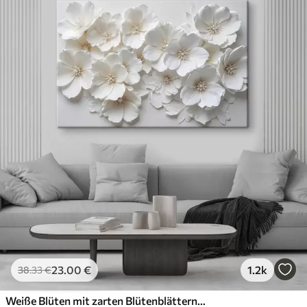
23
.00
€
1.2k
38
.33
€
Weiße Blüten mit zarten Blütenblättern, angeordnet in einem wunderschönen Blumenmuster vor einem hellen Hintergrund