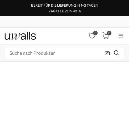
BEREIT FÜR DIE LIEFERUNG IN 1–3 TAGEN
RABATTE VON 40 %
0
0