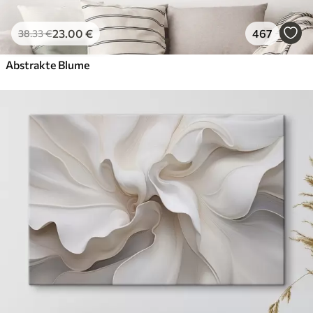
23
.00
€
467
38
.33
€
Abstrakte Blume