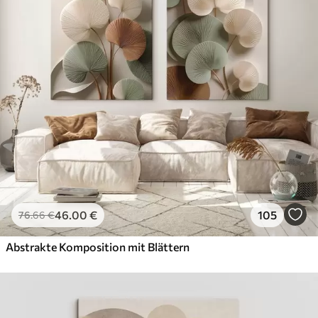
46
.00
€
105
76
.66
€
Abstrakte Komposition mit Blättern