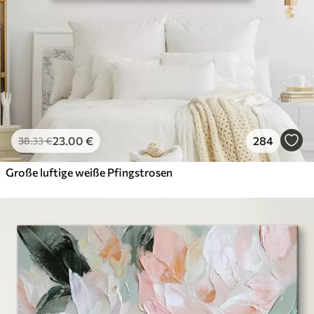
23
.00
€
284
38
.33
€
Große luftige weiße Pfingstrosen