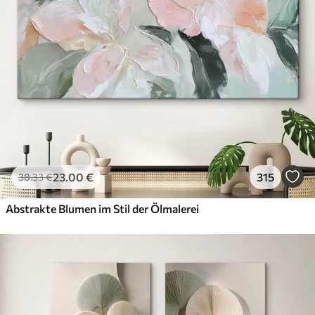
23
.00
€
315
38
.33
€
Abstrakte Blumen im Stil der Ölmalerei