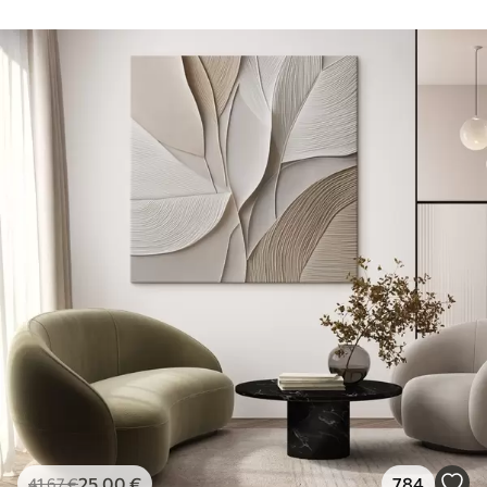
25
.00
€
784
41
.67
€