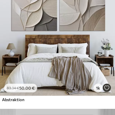
50
.00
€
1k
83
.34
€
Abstraktion